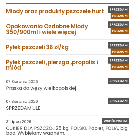
SPRZEDAM
Miody oraz produkty pszczele hurt
PREMIUM
SPRZEDAM
Opakowania Ozdobne Miody
350/900ml i wiele więcej
PREMIUM
SPRZEDAM
Pyłek pszczeli 36 zł/kg
PREMIUM
SPRZEDAM
Pyłek pszczeli ,pierzga ,propolis i
miód
PREMIUM
SPRZEDAM
07 Sierpnia 2026
Praska do węzy wielkopolskiej
SPRZEDAM
07 Sierpnia 2026
SPRZEDAM ULE
WSPÓŁPRACA
31 Lipca 2026
CUKIER DLA PSZCZÓŁ 25 kg. POLSKI. Papier, FOLIA, big
bag. Wybielany wapnem.