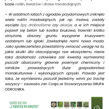
bazie
roślin, kwiatów i drzew miododajnych
.
–
W ostatnich latach z ogrodów przydomowych zniknęło
wiele roślin miododajnych, jak np. malwa, zostały
wycięte
lipy drobnolistne
czy
akacje
, a w ich miejsce
pojawił się beton lub kostka brukowa, trawniki krótko
strzyżone, obszary gruntu wysypane kruszywem
ozdobnym lub iglaki. Zawładnęła nami nowa moda.
Jako społeczeństwo przestaliśmy zwracać uwagę na to,
jakie skutki dla otaczającego nas ekosystemu niesie
taka działalność człowieka zaś kwestią wymierania
pszczół obarczamy głównie przemysł chemiczny i
rolników prowadzących duże gospodarstwa
monokulturowe i wykonujących opryski. Prawda jest
taka, że wymieraniu pszczół jesteśmy winni po trochę
wszyscy
– zauważa Jan Czaja ze Stowarzyszenia GRUPA
ODROLNIKA.