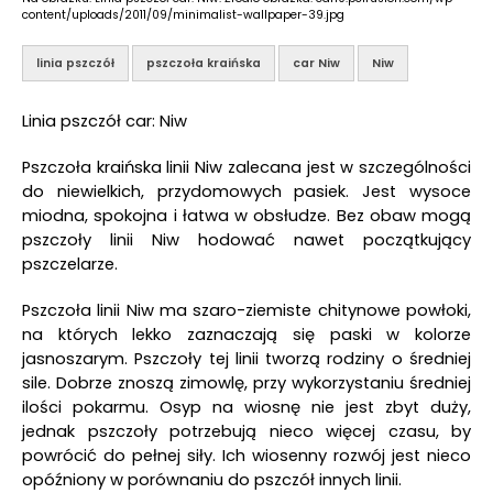
content/uploads/2011/09/minimalist-wallpaper-39.jpg
linia pszczół
pszczoła kraińska
car Niw
Niw
Linia pszczół car: Niw
Pszczoła kraińska linii Niw zalecana jest w szczególności
do niewielkich, przydomowych pasiek. Jest wysoce
miodna, spokojna i łatwa w obsłudze. Bez obaw mogą
pszczoły linii Niw hodować nawet początkujący
pszczelarze.
Pszczoła linii Niw ma szaro-ziemiste chitynowe powłoki,
na których lekko zaznaczają się paski w kolorze
jasnoszarym. Pszczoły tej linii tworzą rodziny o średniej
sile. Dobrze znoszą zimowlę, przy wykorzystaniu średniej
ilości pokarmu. Osyp na wiosnę nie jest zbyt duży,
jednak pszczoły potrzebują nieco więcej czasu, by
powrócić do pełnej siły. Ich wiosenny rozwój jest nieco
opóźniony w porównaniu do pszczół innych linii.