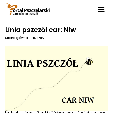
Linia pszczół car: Niw
Strona główna
Pszczoły
Na obrazku: Linia pszczół car: Niw. Źródło obrazka: cdn0.pelfusion.com/wp-