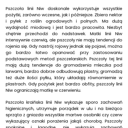
Pszczoła linii Niw doskonale wykorzystuje wszystkie
pożytki, zarówno wczesne, jak i późniejsze. Zbiera nektar
i pyłek z roślin ogrodowych i polnych. Ma dużą
wydajność miodową i jest bardzo pracowita. Niezbyt
chętnie przechodzi do nadstawek. Matki linii Niw
intensywnie czerwią, ale pszczoły nie mają tendencji do
rojenia się. Gdy nastrój rojowy jednak się pojawi, można
go bardzo łatwo opanować przy zastosowaniu
podstawowych metod pszczelarskich. Pszczoły tej linii
mają dużą tendencje do gromadzenia mleczka pod
larwami, bardzo dobrze odbudowują plastry, gromadzą
też duże ilości pyłku, który układają równomiernie w
plastrach. Gdy pożytek jest bardzo obfity, pszczoły linii
Niw ograniczają matkę w czerwieniu.
Pszczoła kraińska linii Niw wykazuje sporo zachowań
higienicznych, utrzymuje porządek w ulu i na bieżąco
sprząta z gniazda wszystkie martwe osobniki czy czerw
wykazujący oznaki porażenia jakąś chorobą. Pszczoły
spokojne i łagodne, nie wykazują zachowań