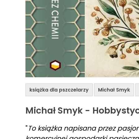
książka dla pszczelarzy
Michał Smyk
Michał Smyk - Hobbystycz
"
To książka napisana przez pasj
komercyjnej gospodarki pasieczne