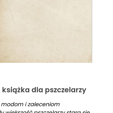
książka dla pszczelarzy
w modom i zaleceniom
 większość pszczelarzy stara się