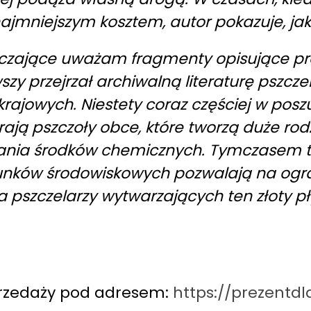
najmniejszym kosztem, autor pokazuje, jak
uczające uważam fragmenty opisujące pro
szy przejrzał archiwalną literaturę pszczel
krajowych. Niestety coraz częściej w posz
ają pszczoły obce, które tworzą duże rod
ia środków chemicznych. Tymczasem to 
unków środowiskowych pozwalają na ogr
a pszczelarzy wytwarzających ten złoty p
przedaży pod adresem:
https://prezentdl