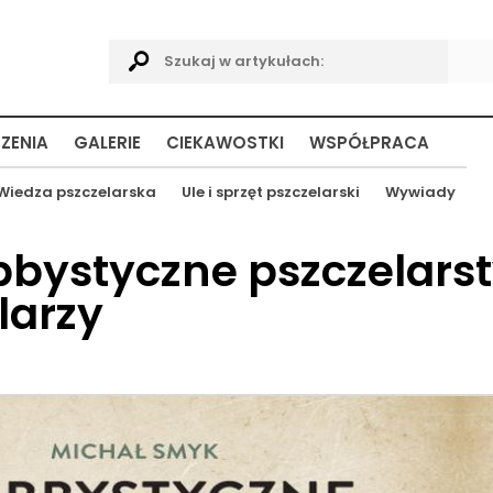
ZENIA
GALERIE
CIEKAWOSTKI
WSPÓŁPRACA
Wiedza pszczelarska
Ule i sprzęt pszczelarski
Wywiady
bystyczne pszczelarst
larzy