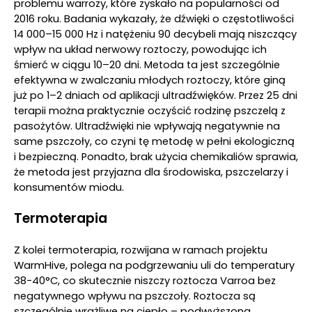
problemu warrozy, które zyskało na popularności od
2016 roku. Badania wykazały, że dźwięki o częstotliwości
14 000–15 000 Hz i natężeniu 90 decybeli mają niszczący
wpływ na układ nerwowy roztoczy, powodując ich
śmierć w ciągu 10–20 dni. Metoda ta jest szczególnie
efektywna w zwalczaniu młodych roztoczy, które giną
już po 1–2 dniach od aplikacji ultradźwięków. Przez 25 dni
terapii można praktycznie oczyścić rodzinę pszczelą z
pasożytów. Ultradźwięki nie wpływają negatywnie na
same pszczoły, co czyni tę metodę w pełni ekologiczną
i bezpieczną. Ponadto, brak użycia chemikaliów sprawia,
że metoda jest przyjazna dla środowiska, pszczelarzy i
konsumentów miodu.
Termoterapia
Z kolei termoterapia, rozwijana w ramach projektu
WarmHive, polega na podgrzewaniu uli do temperatury
38-40°C, co skutecznie niszczy roztocza Varroa bez
negatywnego wpływu na pszczoły. Roztocza są
szczególnie wrażliwe na ciepło – podwyższona