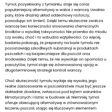
Tymol, pozyskiwany z tymianku, staje się coraz
popularniejszą alternatywą w walce z warrozą. Uwalnia
pary, które drażnią układ oddechowy roztoczy,
powodując ich śmierć. Dzięki temu skutecznie zwalcza
warrozę bez konieczności stosowania chemicznych
środków o wysokiej toksyczności. Nie przenika do miodu
czy wosku, choć i to wzbudza wątpliwości. Co więcej,
badania pokazują, że preparaty na bazie tymolu nie
pozostawiają szkodliwych substancji w produktach
pszczelich i są bezpieczniejsze dla pszczół oraz
środowiska. Dzięki temu, że nie wywołuje on oporności u
pasożytów, tymol staje się zrównoważoną opcją w
długoterminowej strategii kontroli warrozy.
Choć skuteczność tymolu wydaje się wysoka, jego
realne zastosowanie w pszczelarstwie musi być jeszcze
dokładnie zbadane, zwłaszcza pod kątem warunków
klimatycznych i różnic w budowie uli. Niemniej, tymol
oferuje obiecującą alternatywę w zrównoważonym
leczeniu pszczół, stając się kluczowym elementem