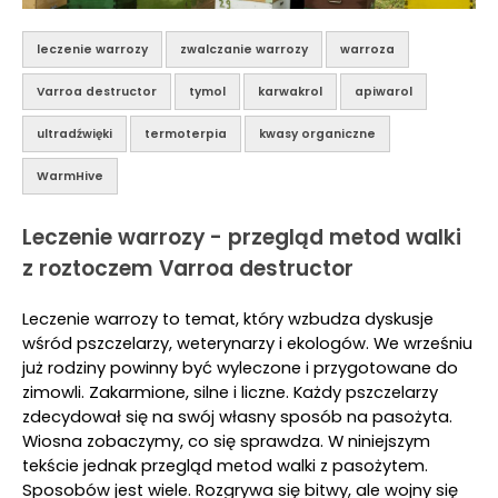
leczenie warrozy
zwalczanie warrozy
warroza
Varroa destructor
tymol
karwakrol
apiwarol
ultradźwięki
termoterpia
kwasy organiczne
WarmHive
Leczenie warrozy - przegląd metod walki
z roztoczem Varroa destructor
Leczenie warrozy to temat, który wzbudza dyskusje
wśród pszczelarzy, weterynarzy i ekologów. We wrześniu
już rodziny powinny być wyleczone i przygotowane do
zimowli. Zakarmione, silne i liczne. Każdy pszczelarzy
zdecydował się na swój własny sposób na pasożyta.
Wiosna zobaczymy, co się sprawdza. W niniejszym
tekście jednak przegląd metod walki z pasożytem.
Sposobów jest wiele. Rozgrywa się bitwy, ale wojny się