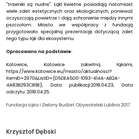
"trawniki są nudne". Łąki kwietne posiadają natomiast
wiele zalet estetycznych oraz ekologicznych, ponieważ
oczyszczają powietrze i dają schronienie między innymi
pszczołom. Miasto we współpracy z fundacją
przygotowało specjalną prezentację dotyczącą zalet
tego typu łąk dla ekosystemu.
Opracowano na podstawie:
Katowice, Katowice zakwitną łąkami,
https://www.katowice.eu/miasto/aktualnosci?
ItemID=2970&ListID={D5DEA5D0-1093-414A-AB2A-
4A83B293CB9E}, Data publikacji:2018.04.23, Data
odczytu: 2018.04.25
Fundacja Łąka i Zielony Budżet Obywatelski Lublina 2017
Krzysztof Dębski