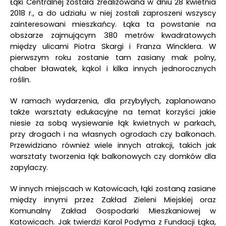
Łąki Centralnej została zrealizowana w dniu 28 kwietnia
2018 r., a do udziału w niej zostali zaproszeni wszyscy
zainteresowani mieszkańcy. Łąka ta powstanie na
obszarze zajmującym 380 metrów kwadratowych
między ulicami Piotra Skargi i Franza Wincklera. W
pierwszym roku zostanie tam zasiany mak polny,
chaber bławatek, kąkol i kilka innych jednorocznych
roślin.
W ramach wydarzenia, dla przybyłych, zaplanowano
także warsztaty edukacyjne na temat korzyści jakie
niesie za sobą wysiewanie łąk kwietnych w parkach,
przy drogach i na własnych ogrodach czy balkonach.
Przewidziano również wiele innych atrakcji, takich jak
warsztaty tworzenia łąk balkonowych czy domków dla
zapylaczy.
W innych miejscach w Katowicach, łąki zostaną zasiane
między innymi przez Zakład Zieleni Miejskiej oraz
Komunalny Zakład Gospodarki Mieszkaniowej w
Katowicach. Jak twierdzi Karol Podyma z Fundacji Łąka,