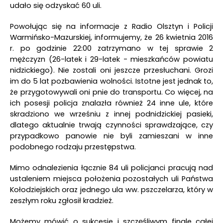
udało się odzyskać 60 uli.
Powołując się na informacje z Radio Olsztyn i Policji
Warmińsko-Mazurskiej, informujemy, że 26 kwietnia 2016
r. po godzinie 22:00 zatrzymano w tej sprawie 2
mężczyzn (26-latek i 29-latek - mieszkańców powiatu
nidzickiego). Nie zostali oni jeszcze przesłuchani. Grozi
im do 5 lat pozbawienia wolności. Istotne jest jednak to,
że przygotowywali oni pnie do transportu. Co więcej, na
ich posesji policja znalazła również 24 inne ule, które
skradziono we wrześniu z innej podnidzickiej pasieki,
dlatego aktualnie trwają czynności sprawdzające, czy
przypadkowo panowie nie byli zamieszani w inne
podobnego rodzaju przestępstwa.
Mimo odnalezienia łącznie 84 uli policjanci pracują nad
ustaleniem miejsca położenia pozostałych uli Państwa
Kołodziejskich oraz jednego ula ww. pszczelarza, który w
zeszłym roku zgłosił kradzież.
Możemy mówić o sukcesie i szczęśliwym finale całej