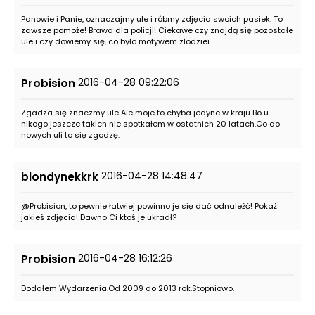
Panowie i Panie, oznaczajmy ule i róbmy zdjęcia swoich pasiek. To
zawsze pomoże! Brawa dla policji! Ciekawe czy znajdą się pozostałe
ule i czy dowiemy się, co było motywem złodziei.
2016-04-28 09:22:06
Probision
Zgadza się znaczmy ule Ale moje to chyba jedyne w kraju Bo u
nikogo jeszcze takich nie spotkałem w ostatnich 20 latach.Co do
nowych uli to się zgodzę.
2016-04-28 14:48:47
blondynekkrk
@Probision, to pewnie łatwiej powinno je się dać odnaleźć! Pokaż
jakieś zdjęcia! Dawno Ci ktoś je ukradł?
2016-04-28 16:12:26
Probision
Dodałem Wydarzenia.Od 2009 do 2013 rok.Stopniowo.