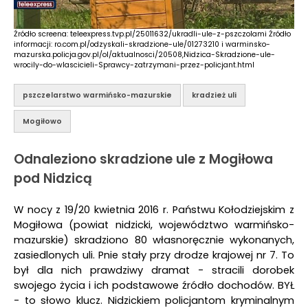
Źródło screena: teleexpress.tvp.pl/25011632/ukradli-ule-z-pszczolami Źródło
informacji: ro.com.pl/odzyskali-skradzione-ule/01273210 i warminsko-
mazurska.policja.gov.pl/ol/aktualnosci/20508,Nidzica-Skradzione-ule-
wrocily-do-wlascicieli-Sprawcy-zatrzymani-przez-policjant.html
pszczelarstwo warmińsko-mazurskie
kradzież uli
Mogiłowo
Odnaleziono skradzione ule z Mogiłowa
pod Nidzicą
W nocy z 19/20 kwietnia 2016 r. Państwu Kołodziejskim z
Mogiłowa (powiat nidzicki, województwo warmińsko-
mazurskie) skradziono 80 własnoręcznie wykonanych,
zasiedlonych uli. Pnie stały przy drodze krajowej nr 7. To
był dla nich prawdziwy dramat - stracili dorobek
swojego życia i ich podstawowe źródło dochodów. BYŁ
- to słowo klucz. Nidzickiem policjantom kryminalnym