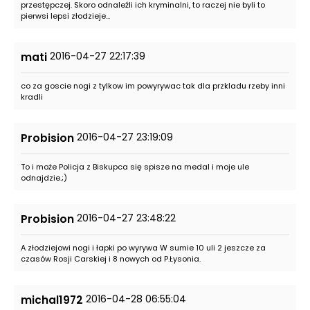
przestępczej. Skoro odnaleźli ich kryminalni, to raczej nie byli to
pierwsi lepsi złodzieje...
2016-04-27 22:17:39
mati
co za goscie nogi z tylkow im powyrywac tak dla przkladu rzeby inni
kradli
2016-04-27 23:19:09
Probision
To i może Policja z Biskupca się spisze na medal i moje ule
odnajdzie.;)
2016-04-27 23:48:22
Probision
A złodziejowi nogi i łapki po wyrywa W sumie 10 uli 2 jeszcze za
czasów Rosji Carskiej i 8 nowych od P.Łysonia.
2016-04-28 06:55:04
michal1972