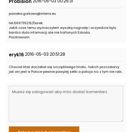
2016-05-03 00:26:31
Probision
pasieka.gorkowo@interia.eu
tel;669735215/Darek.
Jakiś czas temu wyznaczyłem wysoką nagrodę i oczywiście było
bardzo dużo informacji ale nie trafionych.Szkoda.
Pozdrawiam.
2016-05-03 20:51:28
eryk16
Chociaż ktoś doczekał się szczęśliwego finału... takich pszczelarzy
jak oni jest w Polsce pewnie powyżej setki a policja nic z tym nie robi...