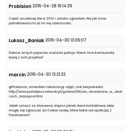
2016-04-28 16:14:39
Probision
Część wcześniej Ale w 2013 r ostatni zgłosiłem Ale jak mnie
potraktowano to aż mi się odechciało.
2016-04-30 13:06:07
Lukasz_Baniak
Dobrze, że tych pajaców znalazła policja. Niech inne komisariaty
biorą z nich przykład!
2016-04-30 13:21:33
marcin
@Probision, zmieniłem lokalizację zdjęć. Link bezpośredni:
http://www.portalpszczelarski.pl/galeria/99/ule_skradzione_w_okoli
cach_biskupca.html
Jeżeli uznasz za stosowne, dopisz jakieś dane kontaktowe, żeby
mogły się zgłaszać do Ciebie osoby, które takie ule spotkają :)
Pozdrawiam!