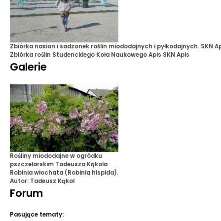
Zbiórka nasion i sadzonek roślin miododajnych i pyłkodajnych. SKN Ap
Zbiórka roślin Studenckiego Koła Naukowego Apis
SKN Apis
Galerie
Rośliny miododajne w ogródku
pszczelarskim Tadeusza Kąkola
Robinia włochata (Robinia hispida).
Autor: Tadeusz Kąkol
Forum
Pasujące tematy: