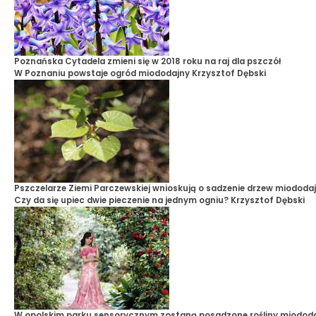
Poznańska Cytadela zmieni się w 2018 roku na raj dla pszczół
W Poznaniu powstaje ogród miododajny
Krzysztof Dębski
Pszczelarze Ziemi Parczewskiej wnioskują o sadzenie drzew miododa
Czy da się upiec dwie pieczenie na jednym ogniu?
Krzysztof Dębski
W opolskim parku sensorycznym zostaną posadzone rośliny miodod