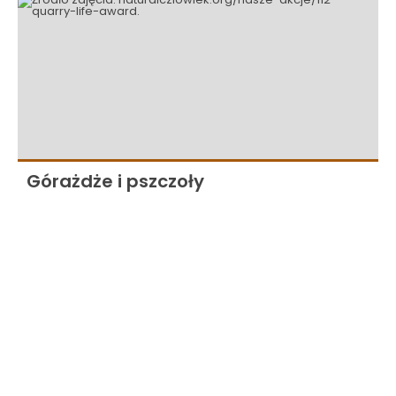
Górażdże i pszczoły