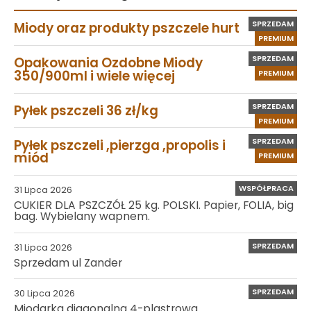
SPRZEDAM
Miody oraz produkty pszczele hurt
PREMIUM
SPRZEDAM
Opakowania Ozdobne Miody
350/900ml i wiele więcej
PREMIUM
SPRZEDAM
Pyłek pszczeli 36 zł/kg
PREMIUM
SPRZEDAM
Pyłek pszczeli ,pierzga ,propolis i
miód
PREMIUM
WSPÓŁPRACA
31 Lipca 2026
CUKIER DLA PSZCZÓŁ 25 kg. POLSKI. Papier, FOLIA, big
bag. Wybielany wapnem.
SPRZEDAM
31 Lipca 2026
Sprzedam ul Zander
SPRZEDAM
30 Lipca 2026
Miodarka diagonalna 4-plastrowa