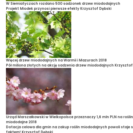
W Siemiatyczach rozdano 500 sadzonek drzew miododajnych
Projekt Miodek przynosi pierwsze efekty
Krzysztof Dębski
Więcej drzew miododajnych na Warmii i Mazurach 2018
Pół miliona złotych na akcję sadzenia drzew miododajnych
Krzysztof
Urząd Marszałkowski w Wielkopolsce przeznaczy 1,6 mln PLN na rośli
miododajne 2018
Dotacja celowa dla gmin na zakup roślin miododajnych powoli staje s
faktem!
Krzysztof Dębski