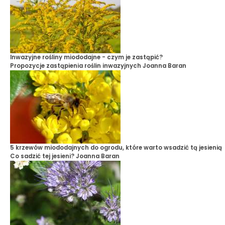
Inwazyjne rośliny miododajne - czym je zastąpić?
Propozycje zastąpienia roślin inwazyjnych
Joanna Baran
5 krzewów miododajnych do ogrodu, które warto wsadzić tą jesienią
Co sadzić tej jesieni?
Joanna Baran