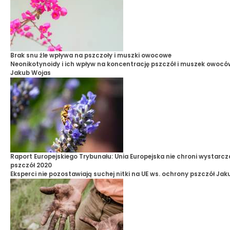
Brak snu źle wpływa na pszczoły i muszki owocowe
Neonikotynoidy i ich wpływ na koncentrację pszczół i muszek owoc
Jakub Wojas
Raport Europejskiego Trybunału: Unia Europejska nie chroni wystarc
pszczół 2020
Eksperci nie pozostawiają suchej nitki na UE ws. ochrony pszczół
Jak