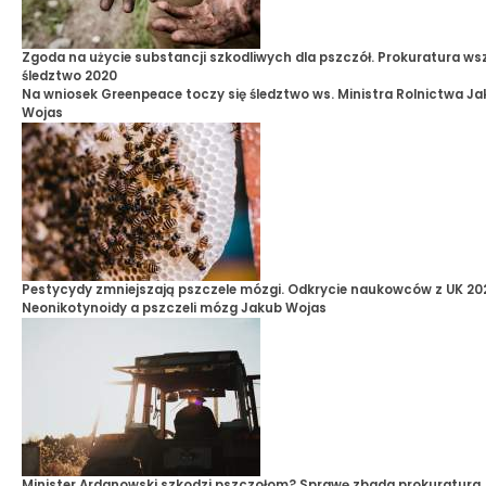
Zgoda na użycie substancji szkodliwych dla pszczół. Prokuratura w
śledztwo 2020
Na wniosek Greenpeace toczy się śledztwo ws. Ministra Rolnictwa
Ja
Wojas
Pestycydy zmniejszają pszczele mózgi. Odkrycie naukowców z UK 20
Neonikotynoidy a pszczeli mózg
Jakub Wojas
Minister Ardanowski szkodzi pszczołom? Sprawę zbada prokuratura