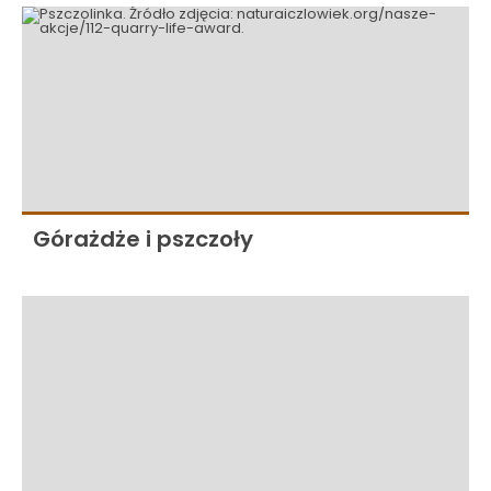
Górażdże i pszczoły