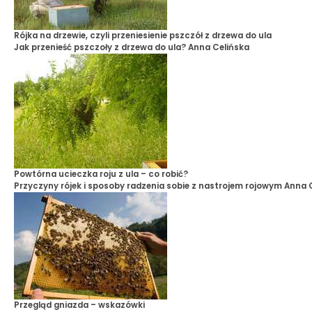
Rójka na drzewie, czyli przeniesienie pszczół z drzewa do ula
Jak przenieść pszczoły z drzewa do ula?
Anna Celińska
Powtórna ucieczka roju z ula – co robić?
Przyczyny rójek i sposoby radzenia sobie z nastrojem rojowym
Anna 
Przegląd gniazda – wskazówki