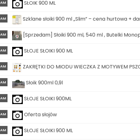
SŁOIK 900 ML
DAM
Szklane słoiki 900 ml „Slim” – cena hurtowa + 
DAM
[Sprzedam] Słoiki 900 ml, 540 ml , Butelki Mono
DAM
SŁOJE SŁOIKI 900 ML
DAM
ZAKRĘTKI DO MIODU WIECZKA Z MOTYWEM PSZ
DAM
Słoik 900ml 0,9l
DAM
SŁOJE SŁOIKI 900ML
DAM
Oferta słojów
DAM
SŁOJE SŁOIKI 900 ML
DAM