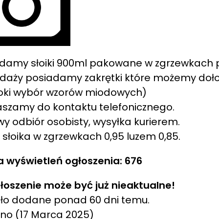
damy słoiki 900ml pakowane w zgrzewkach po
daży posiadamy zakrętki które możemy dołoż
oki wybór wzorów miodowych)
szamy do kontaktu telefonicznego.
wy odbiór osobisty, wysyłka kurierem.
słoika w zgrzewkach 0,95 luzem 0,85.
a wyświetleń ogłoszenia: 676
łoszenie może być już nieaktualne!
ło dodane ponad 60 dni temu.
ano
(17 Marca 2025)