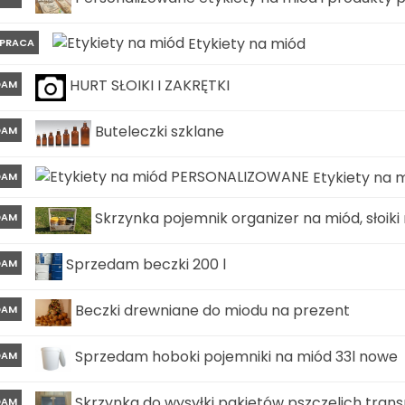
Etykiety na miód
PRACA
HURT SŁOIKI I ZAKRĘTKI
DAM
Buteleczki szklane
DAM
Etykiety na
DAM
Skrzynka pojemnik organizer na miód, słoiki
DAM
Sprzedam beczki 200 l
DAM
Beczki drewniane do miodu na prezent
DAM
Sprzedam hoboki pojemniki na miód 33l nowe
DAM
Skrzynka do wysyłki pakietów pszczelich tra
DAM