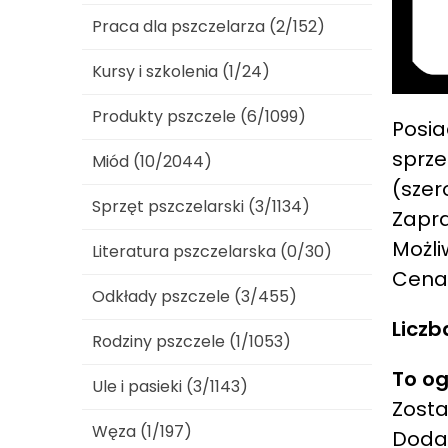
Praca dla pszczelarza (2/152)
Kursy i szkolenia (1/24)
Produkty pszczele (6/1099)
Posia
sprze
Miód (10/2044)
(szer
Sprzęt pszczelarski (3/1134)
Zapra
Możli
Literatura pszczelarska (0/30)
Cena 
Odkłady pszczele (3/455)
Liczb
Rodziny pszczele (1/1053)
To og
Ule i pasieki (3/1143)
Zosta
Węza (1/197)
Dod