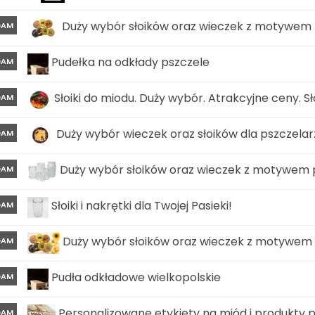
Duży wybór słoików oraz wieczek z motywem psz
DAM
Pudełka na odkłady pszczele
DAM
Słoiki do miodu. Duży wybór. Atrakcyjne ceny. Sło
DAM
Duży wybór wieczek oraz słoików dla pszczelarzy. 
DAM
Duży wybór słoików oraz wieczek z motywem psz
DAM
Słoiki i nakrętki dla Twojej Pasieki!
DAM
Duży wybór słoików oraz wieczek z motywem psz
DAM
Pudła odkładowe wielkopolskie
DAM
Personalizowane etykiety na miód i produkty 
DAM