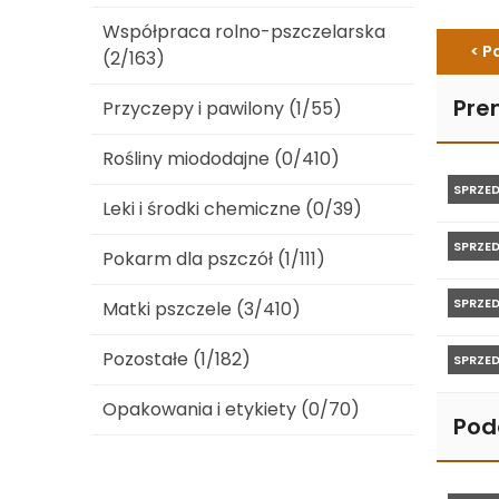
Współpraca rolno-pszczelarska
< P
(2/163)
Pre
Przyczepy i pawilony (1/55)
Rośliny miododajne (0/410)
SPRZE
Leki i środki chemiczne (0/39)
SPRZE
Pokarm dla pszczół (1/111)
SPRZE
Matki pszczele (3/410)
Pozostałe (1/182)
SPRZE
Opakowania i etykiety (0/70)
Pod