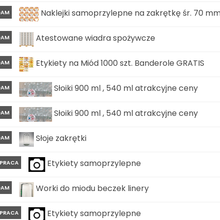
Naklejki samoprzylepne na zakrętkę śr. 70 mm 
DAM
Atestowane wiadra spożywcze
DAM
Etykiety na Miód 1000 szt. Banderole GRATIS
DAM
Słoiki 900 ml , 540 ml atrakcyjne ceny
DAM
Słoiki 900 ml , 540 ml atrakcyjne ceny
DAM
Słoje zakrętki
DAM
Etykiety samoprzylepne
PRACA
Worki do miodu beczek linery
DAM
Etykiety samoprzylepne
PRACA