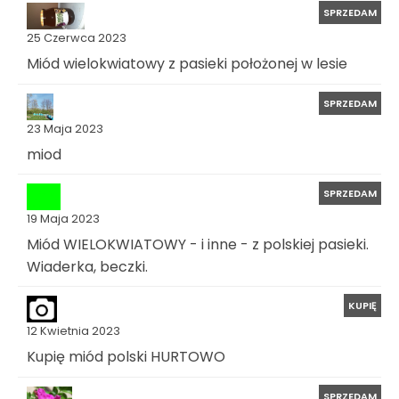
SPRZEDAM
25 Czerwca 2023
Miód wielokwiatowy z pasieki położonej w lesie
SPRZEDAM
23 Maja 2023
miod
SPRZEDAM
19 Maja 2023
Miód WIELOKWIATOWY - i inne - z polskiej pasieki.
Wiaderka, beczki.
KUPIĘ
12 Kwietnia 2023
Kupię miód polski HURTOWO
SPRZEDAM