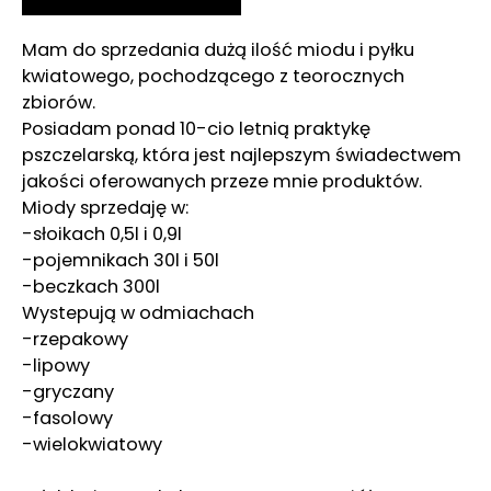
Mam do sprzedania dużą ilość miodu i pyłku
kwiatowego, pochodzącego z teorocznych
zbiorów.
Posiadam ponad 10-cio letnią praktykę
pszczelarską, która jest najlepszym świadectwem
jakości oferowanych przeze mnie produktów.
Miody sprzedaję w:
-słoikach 0,5l i 0,9l
-pojemnikach 30l i 50l
-beczkach 300l
Wystepują w odmiachach
-rzepakowy
-lipowy
-gryczany
-fasolowy
-wielokwiatowy