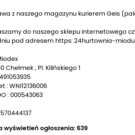
wa z naszego magazynu kurierem Geis (palet
szamy do naszego sklepu internetowego cz
niu pod adresem https: 24hurtownia-miodu
Miodex
0 Chełmek , Pl. Kilińskiego 1
5491053935
et : WNI12136006
DO : 000543063
l.570444137
a wyświetleń ogłoszenia: 639