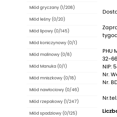
Miód gryczany (1/208)
Dosta
Miód leśny (0/20)
Zapra
Miód lipowy (0/145)
tygod
Miód koniczynowy (0/1)
PHU 
Miód malinowy (0/8)
32-66
NIP: 
Miód Manuka (0/1)
Nr. W
Miód mniszkowy (0/18)
Nr. B
Miód nawłociowy (0/46)
Nr.te
Miód rzepakowy (1/247)
Liczb
Miód spadziowy (0/125)