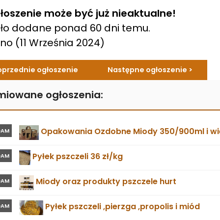
łoszenie może być już nieaktualne!
ło dodane ponad 60 dni temu.
ano
(11 Września 2024)
oprzednie ogłoszenie
Następne ogłoszenie >
miowane ogłoszenia:
Opakowania Ozdobne Miody 350/900ml i wie
DAM
Pyłek pszczeli 36 zł/kg
DAM
Miody oraz produkty pszczele hurt
DAM
Pyłek pszczeli ,pierzga ,propolis i miód
DAM