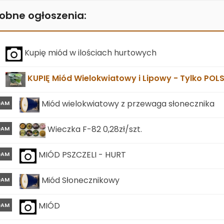
obne ogłoszenia:
Kupię miód w ilościach hurtowych
KUPIĘ Miód Wielokwiatowy i Lipowy - Tylko POL
Miód wielokwiatowy z przewaga słonecznika
DAM
Wieczka F-82 0,28zł/szt.
DAM
MIÓD PSZCZELI - HURT
DAM
Miód Słonecznikowy
DAM
MIÓD
DAM