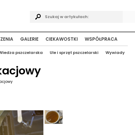
ZENIA
GALERIE
CIEKAWOSTKI
WSPÓŁPRACA
Wiedza pszczelarska
Ule i sprzęt pszczelarski
Wywiady
kacjowy
acjowy