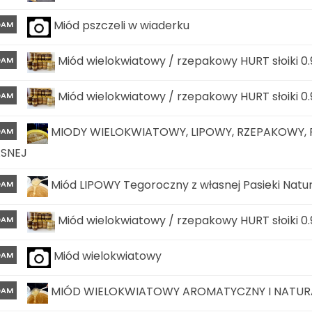
Miód pszczeli w wiaderku
DAM
Miód wielokwiatowy / rzepakowy HURT słoiki 0.
DAM
Miód wielokwiatowy / rzepakowy HURT słoiki 0.
DAM
MIODY WIELOKWIATOWY, LIPOWY, RZEPAKOWY,
DAM
ASNEJ
Miód LIPOWY Tegoroczny z własnej Pasieki Natu
DAM
Miód wielokwiatowy / rzepakowy HURT słoiki 0.
DAM
Miód wielokwiatowy
DAM
MIÓD WIELOKWIATOWY AROMATYCZNY I NATURAL
DAM