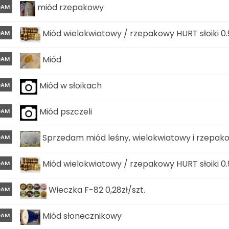
miód rzepakowy
DAM
Miód wielokwiatowy / rzepakowy HURT słoiki 0.9
DAM
Miód
DAM
Miód w słoikach
DAM
Miód pszczeli
DAM
Sprzedam miód leśny, wielokwiatowy i rzepako
DAM
Miód wielokwiatowy / rzepakowy HURT słoiki 0.
DAM
Wieczka F-82 0,28zł/szt.
DAM
Miód słonecznikowy
DAM