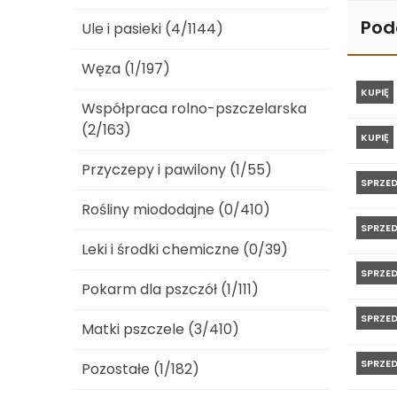
Pod
Ule i pasieki (4/1144)
Węza (1/197)
KUPIĘ
Współpraca rolno-pszczelarska
(2/163)
KUPIĘ
Przyczepy i pawilony (1/55)
SPRZE
Rośliny miododajne (0/410)
SPRZE
Leki i środki chemiczne (0/39)
SPRZE
Pokarm dla pszczół (1/111)
SPRZE
Matki pszczele (3/410)
SPRZE
Pozostałe (1/182)