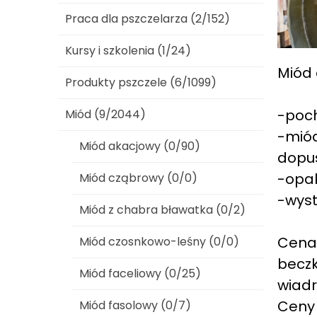
Praca dla pszczelarza (2/152)
Kursy i szkolenia (1/24)
Miód 
Produkty pszczele (6/1099)
-poch
Miód (9/2044)
-miód
Miód akacjowy (0/90)
dopus
-opak
Miód cząbrowy (0/0)
-wyst
Miód z chabra bławatka (0/2)
Cena
Miód czosnkowo-leśny (0/0)
beczk
Miód faceliowy (0/25)
wiadr
Ceny 
Miód fasolowy (0/7)