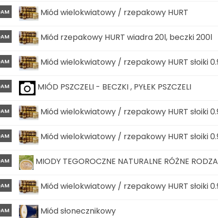
Miód wielokwiatowy / rzepakowy HURT
DAM
Miód rzepakowy HURT wiadra 20l, beczki 200l
DAM
Miód wielokwiatowy / rzepakowy HURT słoiki 0.
DAM
MIÓD PSZCZELI - BECZKI , PYŁEK PSZCZELI
DAM
Miód wielokwiatowy / rzepakowy HURT słoiki 0.
DAM
Miód wielokwiatowy / rzepakowy HURT słoiki 0.
DAM
MIODY TEGOROCZNE NATURALNE RÓŻNE RODZAJ
DAM
Miód wielokwiatowy / rzepakowy HURT słoiki 0.
DAM
Miód słonecznikowy
DAM