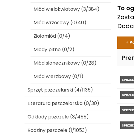
To og
Miód wielokwiatowy (3/384)
Zosta
Miód wrzosowy (0/40)
Dod
Ziołomiód (0/4)
< P
Miody pitne (0/2)
Pre
Miód słonecznikowy (0/28)
Miód wierzbowy (0/1)
SPRZE
Sprzęt pszczelarski (4/1135)
SPRZE
Literatura pszczelarska (0/30)
SPRZE
Odkłady pszczele (3/455)
SPRZE
Rodziny pszczele (1/1053)