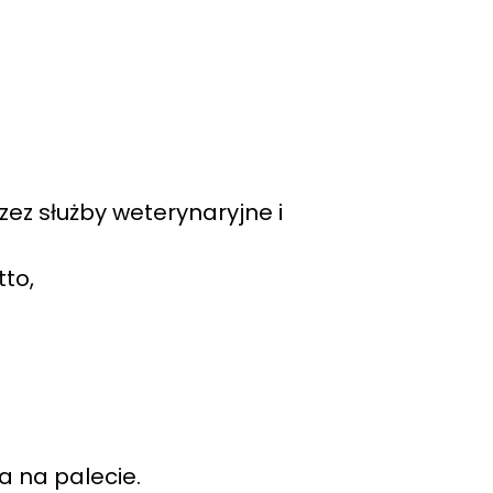
ez służby weterynaryjne i
tto,
a na palecie.