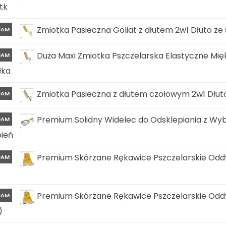
tk
Zmiotka Pasieczna Goliat z dłutem 2w1 Dłuto ze
DAM
Duża Maxi Zmiotka Pszczelarska Elastyczne Mięk
DAM
łka
Zmiotka Pasieczna z dłutem czołowym 2w1 Dłut
DAM
Premium Solidny Widelec do Odsklepiania z Wy
DAM
ień
Premium Skórzane Rękawice Pszczelarskie Odd
DAM
1
Premium Skórzane Rękawice Pszczelarskie Odd
DAM
)