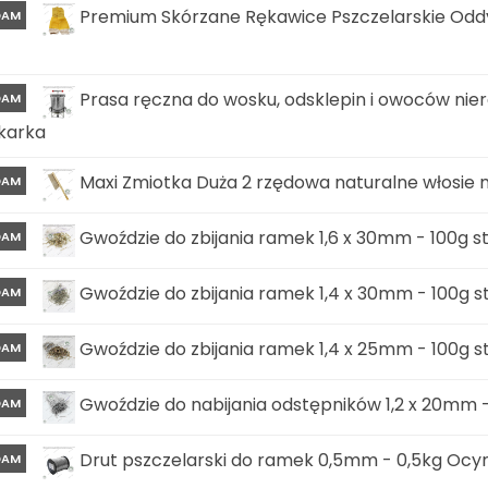
Premium Skórzane Rękawice Pszczelarskie Oddy
DAM
Prasa ręczna do wosku, odsklepin i owoców ni
DAM
karka
Maxi Zmiotka Duża 2 rzędowa naturalne włosie 
DAM
Gwoździe do zbijania ramek 1,6 x 30mm - 100g 
DAM
Gwoździe do zbijania ramek 1,4 x 30mm - 100g 
DAM
Gwoździe do zbijania ramek 1,4 x 25mm - 100g 
DAM
Gwoździe do nabijania odstępników 1,2 x 20mm 
DAM
Drut pszczelarski do ramek 0,5mm - 0,5kg Ocy
DAM