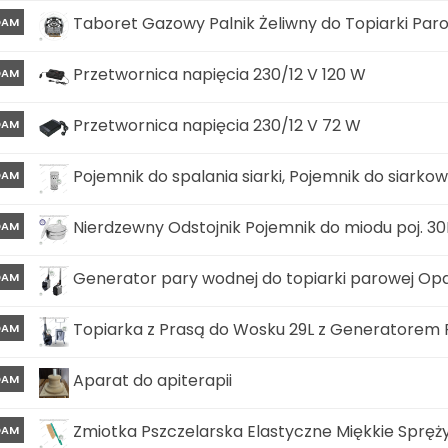
Taboret Gazowy Palnik Żeliwny do Topiarki Pa
DAM
Przetwornica napięcia 230/12 V 120 W
DAM
Przetwornica napięcia 230/12 V 72 W
DAM
Pojemnik do spalania siarki, Pojemnik do siark
DAM
Nierdzewny Odstojnik Pojemnik do miodu poj. 30
DAM
Generator pary wodnej do topiarki parowej O
DAM
Topiarka z Prasą do Wosku 29L z Generatore
DAM
Aparat do apiterapii
DAM
Zmiotka Pszczelarska Elastyczne Miękkie Spręży
DAM