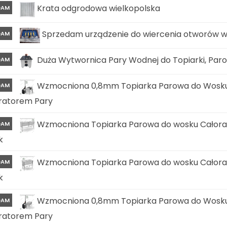
Krata odgrodowa wielkopolska
DAM
Sprzedam urządzenie do wiercenia otworów 
DAM
Duża Wytwornica Pary Wodnej do Topiarki, Parow
DAM
Wzmocniona 0,8mm Topiarka Parowa do Wosku
DAM
ratorem Pary
Wzmocniona Topiarka Parowa do wosku Całora
DAM
k
Wzmocniona Topiarka Parowa do wosku Całora
DAM
k
Wzmocniona 0,8mm Topiarka Parowa do Wosku
DAM
ratorem Pary