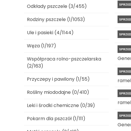
SPRZE
Odkłady pszczele (3/455)
Rodziny pszczele (1/1053)
SPRZE
Ule i pasieki (4/1144)
SPRZE
Węza (1/197)
SPRZE
Gene
Współpraca rolno-pszczelarska
(2/163)
SPRZE
Przyczepy i pawilony (1/55)
rame
Rośliny miododajne (0/410)
SPRZE
rame
Leki i środki chemiczne (0/39)
SPRZE
Pokarm dla pszczół (1/111)
Gene