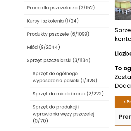
Praca dla pszczelarza (2/152)
Kursy i szkolenia (1/24)
Sprz
Produkty pszczele (6/1099)
konta
Miód (9/2044)
Liczb
Sprzęt pszczelarski (3/1134)
To og
Sprzęt do ogólnego
Zosta
wyposażenia pasieki (1/428)
Dod
Sprzęt do miodobrania (2/222)
< P
Sprzęt do produkcji i
wprawiania węzy pszczelej
Pre
(0/70)