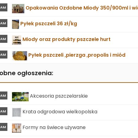
Opakowania Ozdobne Miody 350/900ml i wie
DAM
Pyłek pszczeli 36 zł/kg
DAM
Miody oraz produkty pszczele hurt
DAM
Pyłek pszczeli ,pierzga ,propolis i miód
DAM
obne ogłoszenia:
Akcesoria pszczelarskie
DAM
Krata odgrodowa wielkopolska
DAM
Formy na świece używane
DAM