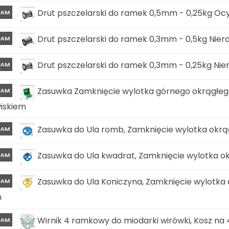
Drut pszczelarski do ramek 0,5mm - 0,25kg Oc
DAM
Drut pszczelarski do ramek 0,3mm - 0,5kg Nier
DAM
Drut pszczelarski do ramek 0,3mm - 0,25kg Nie
DAM
Zasuwka Zamknięcie wylotka górnego okrągłeg
DAM
iskiem
Zasuwka do Ula romb, Zamknięcie wylotka okrą
DAM
Zasuwka do Ula kwadrat, Zamknięcie wylotka o
DAM
Zasuwka do Ula Koniczyna, Zamknięcie wylotka 
DAM
m
Wirnik 4 ramkowy do miodarki wirówki, Kosz na 
DAM