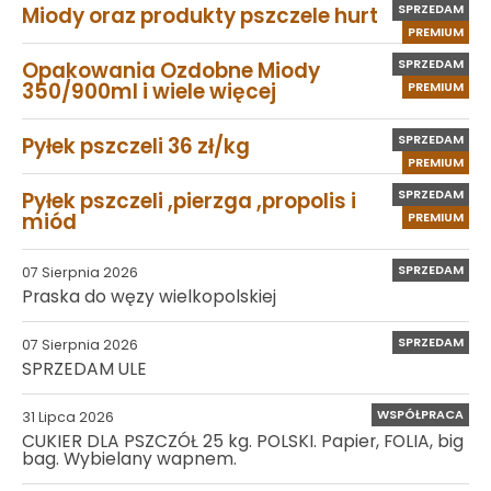
SPRZEDAM
Miody oraz produkty pszczele hurt
PREMIUM
SPRZEDAM
Opakowania Ozdobne Miody
350/900ml i wiele więcej
PREMIUM
SPRZEDAM
Pyłek pszczeli 36 zł/kg
PREMIUM
SPRZEDAM
Pyłek pszczeli ,pierzga ,propolis i
miód
PREMIUM
SPRZEDAM
07 Sierpnia 2026
Praska do węzy wielkopolskiej
SPRZEDAM
07 Sierpnia 2026
SPRZEDAM ULE
WSPÓŁPRACA
31 Lipca 2026
CUKIER DLA PSZCZÓŁ 25 kg. POLSKI. Papier, FOLIA, big
bag. Wybielany wapnem.