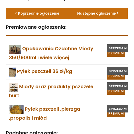
< Poprzednie ogłoszenie
Następne ogłoszenie >
Premiowane ogłoszenia:
Opakowania Ozdobne Miody
SPRZEDAM
PREMIUM
350/900ml i wiele więcej
Pyłek pszczeli 36 zł/kg
SPRZEDAM
PREMIUM
Miody oraz produkty pszczele
SPRZEDAM
PREMIUM
hurt
Pyłek pszczeli ,pierzga
SPRZEDAM
PREMIUM
,propolis i miód
Podobne ogłoszenia: