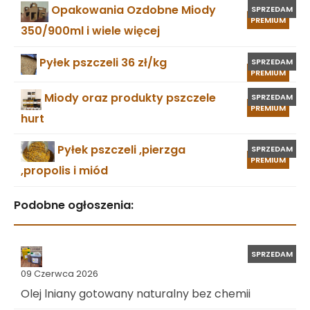
Opakowania Ozdobne Miody
SPRZEDAM
PREMIUM
350/900ml i wiele więcej
Pyłek pszczeli 36 zł/kg
SPRZEDAM
PREMIUM
Miody oraz produkty pszczele
SPRZEDAM
PREMIUM
hurt
Pyłek pszczeli ,pierzga
SPRZEDAM
PREMIUM
,propolis i miód
Podobne ogłoszenia:
SPRZEDAM
09 Czerwca 2026
Olej lniany gotowany naturalny bez chemii