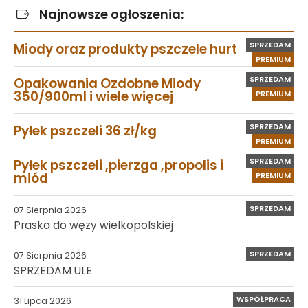
Najnowsze ogłoszenia:
SPRZEDAM
Miody oraz produkty pszczele hurt
PREMIUM
SPRZEDAM
Opakowania Ozdobne Miody
350/900ml i wiele więcej
PREMIUM
SPRZEDAM
Pyłek pszczeli 36 zł/kg
PREMIUM
SPRZEDAM
Pyłek pszczeli ,pierzga ,propolis i
miód
PREMIUM
SPRZEDAM
07 Sierpnia 2026
Praska do węzy wielkopolskiej
SPRZEDAM
07 Sierpnia 2026
SPRZEDAM ULE
WSPÓŁPRACA
31 Lipca 2026