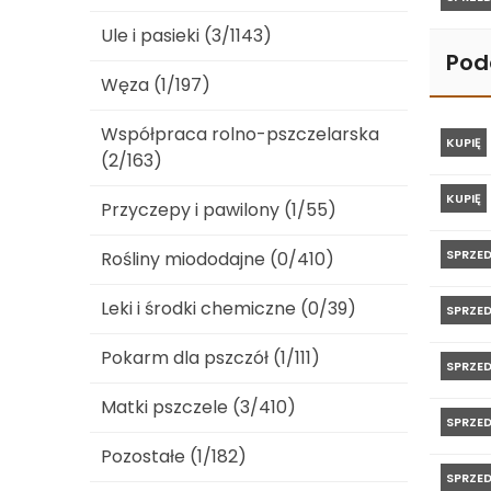
Ule i pasieki (3/1143)
Pod
Węza (1/197)
Współpraca rolno-pszczelarska
KUPIĘ
(2/163)
KUPIĘ
Przyczepy i pawilony (1/55)
SPRZE
Rośliny miododajne (0/410)
Leki i środki chemiczne (0/39)
SPRZE
Pokarm dla pszczół (1/111)
SPRZE
Matki pszczele (3/410)
SPRZE
Pozostałe (1/182)
SPRZE