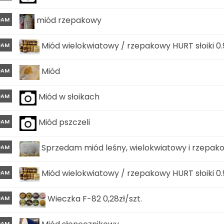
miód rzepakowy
DAM
Miód wielokwiatowy / rzepakowy HURT słoiki 0.9
DAM
Miód
DAM
Miód w słoikach
DAM
Miód pszczeli
DAM
Sprzedam miód leśny, wielokwiatowy i rzepako
DAM
Miód wielokwiatowy / rzepakowy HURT słoiki 0.
DAM
Wieczka F-82 0,28zł/szt.
DAM
DAM