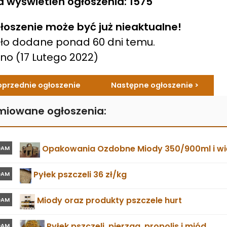
a wyświetleń ogłoszenia: 1575
łoszenie może być już nieaktualne!
ło dodane ponad 60 dni temu.
ano
(17 Lutego 2022)
oprzednie ogłoszenie
Następne ogłoszenie >
miowane ogłoszenia:
Opakowania Ozdobne Miody 350/900ml i wie
DAM
Pyłek pszczeli 36 zł/kg
DAM
Miody oraz produkty pszczele hurt
DAM
Pyłek pszczeli ,pierzga ,propolis i miód
DAM