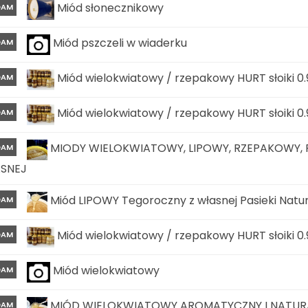
Miód słonecznikowy
DAM
Miód pszczeli w wiaderku
DAM
Miód wielokwiatowy / rzepakowy HURT słoiki 0.
DAM
Miód wielokwiatowy / rzepakowy HURT słoiki 0.
DAM
MIODY WIELOKWIATOWY, LIPOWY, RZEPAKOWY,
DAM
ASNEJ
Miód LIPOWY Tegoroczny z własnej Pasieki Natu
DAM
Miód wielokwiatowy / rzepakowy HURT słoiki 0.
DAM
Miód wielokwiatowy
DAM
MIÓD WIELOKWIATOWY AROMATYCZNY I NATURAL
DAM