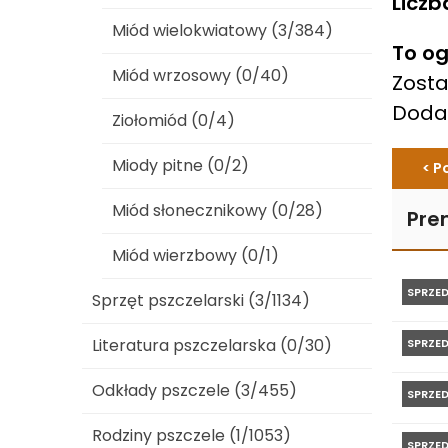
Liczb
Miód wielokwiatowy (3/384)
To og
Miód wrzosowy (0/40)
Zosta
Dod
Ziołomiód (0/4)
Miody pitne (0/2)
< P
Miód słonecznikowy (0/28)
Pre
Miód wierzbowy (0/1)
SPRZE
Sprzęt pszczelarski (3/1134)
Literatura pszczelarska (0/30)
SPRZE
Odkłady pszczele (3/455)
SPRZE
Rodziny pszczele (1/1053)
SPRZE