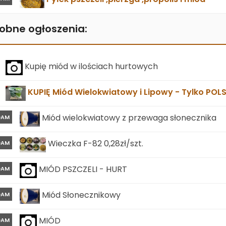
obne ogłoszenia:
Kupię miód w ilościach hurtowych
KUPIĘ Miód Wielokwiatowy i Lipowy - Tylko POL
Miód wielokwiatowy z przewaga słonecznika
DAM
Wieczka F-82 0,28zł/szt.
DAM
MIÓD PSZCZELI - HURT
DAM
Miód Słonecznikowy
DAM
MIÓD
DAM