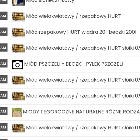
Miód słonecznikowy
Miód wielokwiatowy / rzepakowy HURT
DAM
Miód rzepakowy HURT wiadra 20l, beczki 200l
DAM
Miód wielokwiatowy / rzepakowy HURT słoiki 0.
DAM
MIÓD PSZCZELI - BECZKI , PYŁEK PSZCZELI
DAM
Miód wielokwiatowy / rzepakowy HURT słoiki 0.
DAM
Miód wielokwiatowy / rzepakowy HURT słoiki 0.
DAM
MIODY TEGOROCZNE NATURALNE RÓŻNE RODZAJ
DAM
Miód wielokwiatowy / rzepakowy HURT słoiki 0.
DAM