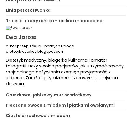
Linia pszczół car: Bielka 1
Linia pszczół Iwonka
Trojeść amerykańska – roślina miododajna
Ewa Jarosz
autor przepisów kulinarnych i bloga
dietetykwstolicy.blogspot.com
Dietetyk medyczny, blogerka kulinarna i amator
fotografii. Uczy swoich pacjentów jak utrzymać zasady
racjonalnego odżywiania czerpiąc przyjemność z
jedzenia. Zaraża optymizmem i zdrowym podejściem
do życia.
Gruszkowo-jabłkowy mus szarlotkowy
Pieczone owoce z miodem i płatkami owsianymi
Ciasto orzechowe z miodem