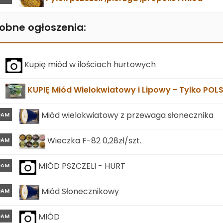
obne ogłoszenia:
Kupię miód w ilościach hurtowych
KUPIĘ Miód Wielokwiatowy i Lipowy - Tylko POL
Miód wielokwiatowy z przewaga słonecznika
DAM
Wieczka F-82 0,28zł/szt.
DAM
MIÓD PSZCZELI - HURT
DAM
Miód Słonecznikowy
DAM
MIÓD
DAM