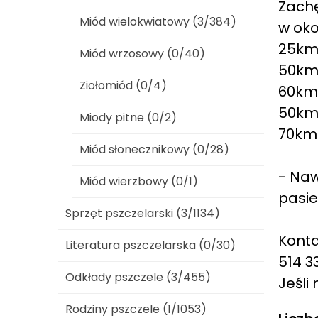
Zach
Miód wielokwiatowy (3/384)
w ok
25km 
Miód wrzosowy (0/40)
50km 
Ziołomiód (0/4)
60km
50km 
Miody pitne (0/2)
70km
Miód słonecznikowy (0/28)
- Naw
Miód wierzbowy (0/1)
pasieki
Sprzęt pszczelarski (3/1134)
Konta
Literatura pszczelarska (0/30)
514 3
Odkłady pszczele (3/455)
Jeśli
Rodziny pszczele (1/1053)