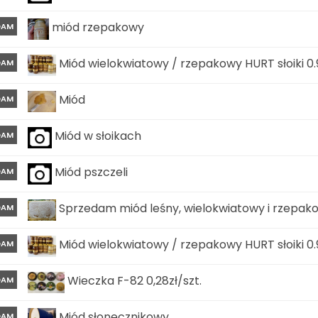
miód rzepakowy
DAM
Miód wielokwiatowy / rzepakowy HURT słoiki 0.9
DAM
Miód
DAM
Miód w słoikach
DAM
Miód pszczeli
DAM
Sprzedam miód leśny, wielokwiatowy i rzepako
DAM
Miód wielokwiatowy / rzepakowy HURT słoiki 0.
DAM
Wieczka F-82 0,28zł/szt.
DAM
Miód słonecznikowy
DAM