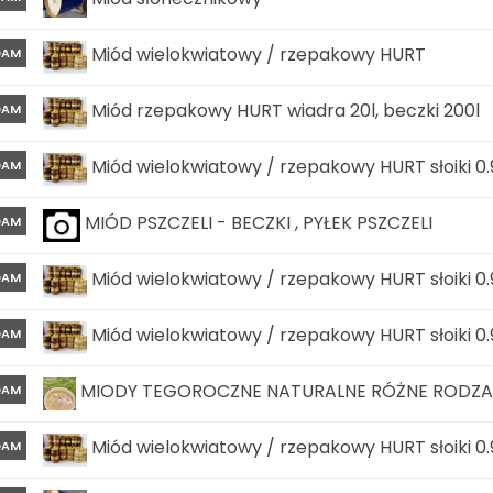
Miód wielokwiatowy / rzepakowy HURT
DAM
Miód rzepakowy HURT wiadra 20l, beczki 200l
DAM
Miód wielokwiatowy / rzepakowy HURT słoiki 0.
DAM
MIÓD PSZCZELI - BECZKI , PYŁEK PSZCZELI
DAM
Miód wielokwiatowy / rzepakowy HURT słoiki 0.
DAM
Miód wielokwiatowy / rzepakowy HURT słoiki 0.
DAM
MIODY TEGOROCZNE NATURALNE RÓŻNE RODZAJ
DAM
Miód wielokwiatowy / rzepakowy HURT słoiki 0.
DAM