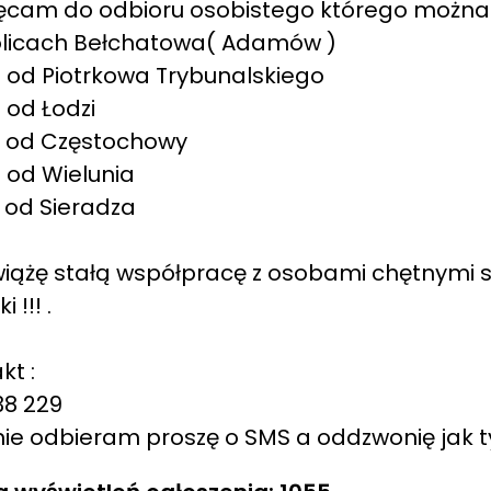
ęcam do odbioru osobistego którego możn
olicach Bełchatowa( Adamów )
od Piotrkowa Trybunalskiego
od Łodzi
 od Częstochowy
od Wielunia
 od Sieradza
iążę stałą współpracę z osobami chętnymi
 !!! .
kt :
38 229
 nie odbieram proszę o SMS a oddzwonię jak ty