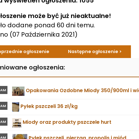
a wyświetleń ogłoszenia: 1055
łoszenie może być już nieaktualne!
ło dodane ponad 60 dni temu.
ano
(07 Października 2021)
oprzednie ogłoszenie
Następne ogłoszenie >
miowane ogłoszenia:
Opakowania Ozdobne Miody 350/900ml i wie
DAM
Pyłek pszczeli 36 zł/kg
DAM
Miody oraz produkty pszczele hurt
DAM
Pyłek pszczeli ,pierzga ,propolis i miód
DAM