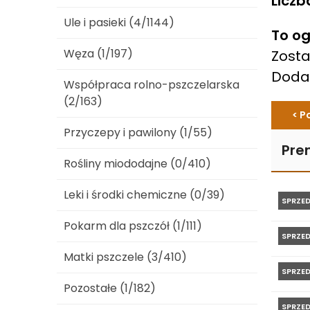
Liczb
Ule i pasieki (4/1144)
To og
Węza (1/197)
Zosta
Dod
Współpraca rolno-pszczelarska
(2/163)
< P
Przyczepy i pawilony (1/55)
Pre
Rośliny miododajne (0/410)
Leki i środki chemiczne (0/39)
SPRZE
Pokarm dla pszczół (1/111)
SPRZE
Matki pszczele (3/410)
SPRZE
Pozostałe (1/182)
SPRZE