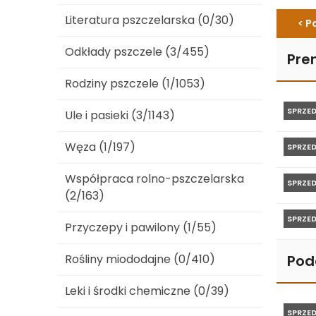
Literatura pszczelarska (0/30)
< P
Odkłady pszczele (3/455)
Pre
Rodziny pszczele (1/1053)
SPRZE
Ule i pasieki (3/1143)
Węza (1/197)
SPRZE
Współpraca rolno-pszczelarska
SPRZE
(2/163)
SPRZE
Przyczepy i pawilony (1/55)
Pod
Rośliny miododajne (0/410)
Leki i środki chemiczne (0/39)
SPRZE