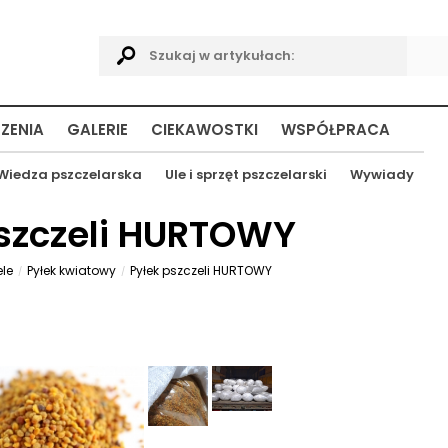
ZENIA
GALERIE
CIEKAWOSTKI
WSPÓŁPRACA
Wiedza pszczelarska
Ule i sprzęt pszczelarski
Wywiady
pszczeli HURTOWY
ele
Pyłek kwiatowy
Pyłek pszczeli HURTOWY