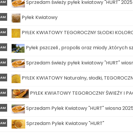
Sprzedam świeży pyłek kwiatowy "HURT" 2025
DAM
Pyłek Kwiatowy
DAM
PYŁEK KWIATOWY TEGOROCZNY SŁODKI KOLOR
DAM
Pyłek pszczeli , propolis oraz miody ,których s
DAM
Sprzedam świeży pyłek kwiatowy "HURT" wios
DAM
PYŁEK KWIATOWY Naturalny, słodki, TEGOROCZNY
DAM
PYŁEK KWIATOWY TEGOROCZNY ŚWIEŻY I PAC
DAM
Sprzedam Pylek Kwiatowy "HURT" wiosna 202
DAM
Sprzedam Pylek Kwiatowy "HURT"
DAM