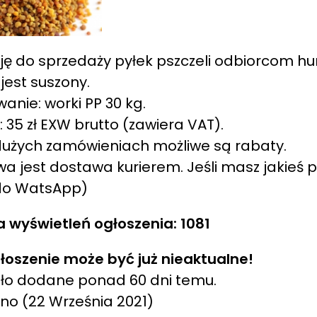
ję do sprzedaży pyłek pszczeli odbiorcom h
 jest suszony.
anie: worki PP 30 kg.
 35 zł EXW brutto (zawiera VAT).
dużych zamówieniach możliwe są rabaty.
wa jest dostawa kurierem. Jeśli masz jakieś 
 do WatsApp)
a wyświetleń ogłoszenia: 1081
łoszenie może być już nieaktualne!
ło dodane ponad 60 dni temu.
ano
(22 Września 2021)