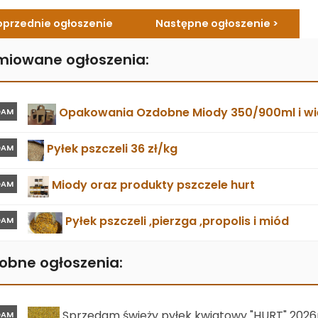
oprzednie ogłoszenie
Następne ogłoszenie >
miowane ogłoszenia:
Opakowania Ozdobne Miody 350/900ml i wie
DAM
Pyłek pszczeli 36 zł/kg
DAM
Miody oraz produkty pszczele hurt
DAM
Pyłek pszczeli ,pierzga ,propolis i miód
DAM
obne ogłoszenia:
Sprzedam świeży pyłek kwiatowy "HURT" 2026
DAM