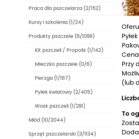
Praca dla pszczelarza (2/152)
Kursy i szkolenia (1/24)
Oferu
Pyłek
Produkty pszczele (6/1099)
Pakow
Kit pszczeli / Propolis (1/142)
Cena:
Przy 
Mleczko pszczele (0/6)
Możli
Pierzga (1/167)
(lub
Pyłek kwiatowy (2/405)
Liczb
Wosk pszczeli (1/291)
To og
Miód (10/2044)
Zosta
Dod
Sprzęt pszczelarski (3/1134)