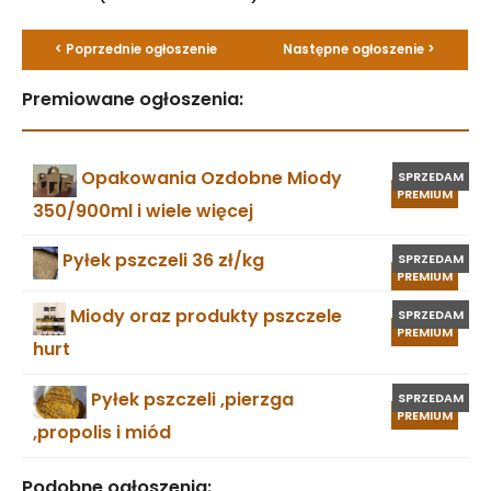
< Poprzednie ogłoszenie
Następne ogłoszenie >
Premiowane ogłoszenia:
Opakowania Ozdobne Miody
SPRZEDAM
PREMIUM
350/900ml i wiele więcej
Pyłek pszczeli 36 zł/kg
SPRZEDAM
PREMIUM
Miody oraz produkty pszczele
SPRZEDAM
PREMIUM
hurt
Pyłek pszczeli ,pierzga
SPRZEDAM
PREMIUM
,propolis i miód
Podobne ogłoszenia: