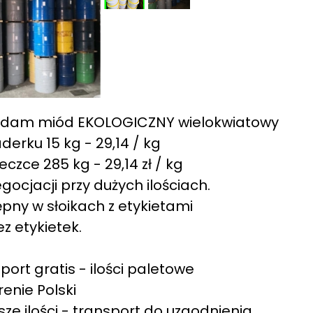
edam miód EKOLOGICZNY wielokwiatowy
derku 15 kg - 29,14 / kg
eczce 285 kg - 29,14 zł / kg
gocjacji przy dużych ilościach.
pny w słoikach z etykietami
ez etykietek.
port gratis - ilości paletowe
renie Polski
sze ilości - transport do uzgodnienia.