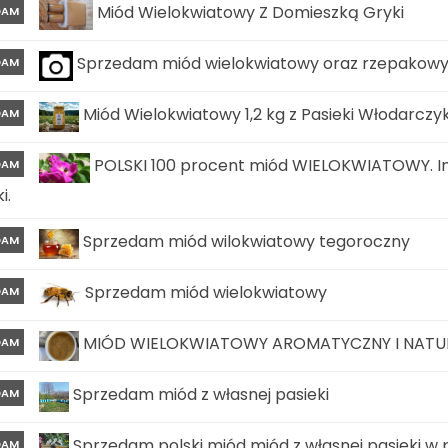
Miód Wielokwiatowy Z Domieszką Gryki
DAM
Sprzedam miód wielokwiatowy oraz rzepakow
DAM
Miód Wielokwiatowy 1,2 kg z Pasieki Włodarczy
DAM
POLSKI 100 procent miód WIELOKWIATOWY. In
DAM
i.
Sprzedam miód wilokwiatowy tegoroczny
DAM
Sprzedam miód wielokwiatowy
DAM
MIÓD WIELOKWIATOWY AROMATYCZNY I NATURA
DAM
Sprzedam miód z własnej pasieki
DAM
Sprzedam polski miód miód z własnej pasieki w
DAM