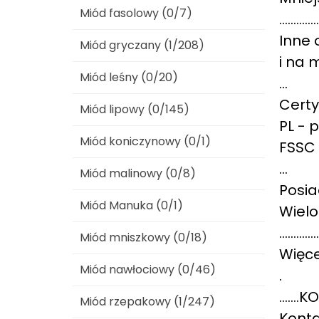
Miód fasolowy (0/7)
..............
Inne 
Miód gryczany (1/208)
i na 
Miód leśny (0/20)
...
Certy
Miód lipowy (0/145)
PL - p
Miód koniczynowy (0/1)
FSSC 
...
Miód malinowy (0/8)
Posia
Miód Manuka (0/1)
Wielo
..............
Miód mniszkowy (0/18)
Więce
Miód nawłociowy (0/46)
.
......
Miód rzepakowy (1/247)
Konta