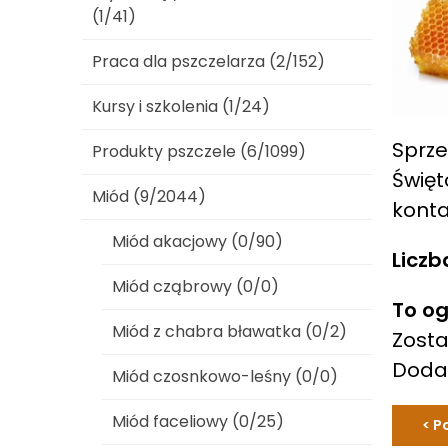
(1/41)
Praca dla pszczelarza (2/152)
Kursy i szkolenia (1/24)
Sprze
Produkty pszczele (6/1099)
Święt
Miód (9/2044)
konta
Miód akacjowy (0/90)
Liczb
Miód cząbrowy (0/0)
To og
Miód z chabra bławatka (0/2)
Zosta
Dod
Miód czosnkowo-leśny (0/0)
Miód faceliowy (0/25)
< P