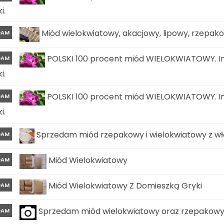
i.
Miód wielokwiatowy, akacjowy, lipowy, rzepa
DAM
POLSKI 100 procent miód WIELOKWIATOWY. In
DAM
i.
POLSKI 100 procent miód WIELOKWIATOWY. In
DAM
i.
Sprzedam miód rzepakowy i wielokwiatowy z wła
DAM
Miód Wielokwiatowy
DAM
Miód Wielokwiatowy Z Domieszką Gryki
DAM
Sprzedam miód wielokwiatowy oraz rzepakow
DAM