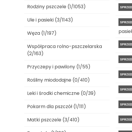
Rodziny pszczele (1/1053)
SPRZE
Ule i pasieki (3/1143)
SPRZE
pasiek
Węza (1/197)
SPRZE
Współpraca rolno-pszczelarska
(2/163)
SPRZE
Przyczepy i pawilony (1/55)
SPRZE
Rośliny miododajne (0/410)
SPRZE
Leki i środki chemiczne (0/39)
SPRZE
Pokarm dla pszczół (1/111)
Matki pszczele (3/410)
SPRZE