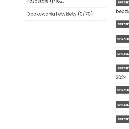
Pozostałe (1/182)
SPRZE
beczk
Opakowania i etykiety (0/70)
SPRZE
SPRZE
SPRZE
SPRZE
2024
SPRZE
SPRZE
SPRZE