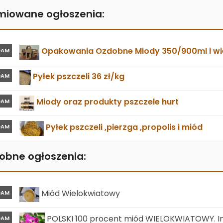
miowane ogłoszenia:
Opakowania Ozdobne Miody 350/900ml i wie
DAM
Pyłek pszczeli 36 zł/kg
DAM
Miody oraz produkty pszczele hurt
DAM
Pyłek pszczeli ,pierzga ,propolis i miód
DAM
obne ogłoszenia:
Miód Wielokwiatowy
DAM
POLSKI 100 procent miód WIELOKWIATOWY. In
DAM