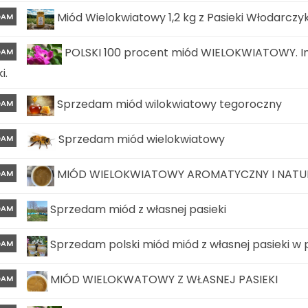
Miód Wielokwiatowy 1,2 kg z Pasieki Włodarczy
DAM
POLSKI 100 procent miód WIELOKWIATOWY. In
DAM
i.
Sprzedam miód wilokwiatowy tegoroczny
DAM
Sprzedam miód wielokwiatowy
DAM
MIÓD WIELOKWIATOWY AROMATYCZNY I NATURA
DAM
Sprzedam miód z własnej pasieki
DAM
Sprzedam polski miód miód z własnej pasieki w
DAM
MIÓD WIELOKWATOWY Z WŁASNEJ PASIEKI
DAM