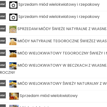
Sprzedam miód wielokwiatowy i rzepakowy
DAM
Sprzedam miód wielokwiatowy i rzepakowy
DAM
SPRZEDAM MIÓDY ŚWIEŻE NATYRALNE Z WŁASNEJ
DAM
MIÓDY NATYRALNE TEGOROCZNE ŚWIEŻEZ WŁASN
DAM
MIÓD WIELOKWIATOWY TEGOROCZNY ŚWIEŻY I N
DAM
MIÓD WIELOKWIATOWY W BECZKACH Z WŁASNEJ
DAM
ROCZNY
MIÓD WIELOKWIATOWY ŚWIEŻY NATURALNY Z W
DAM
Sprzedam miód wielokwiatowy
DAM