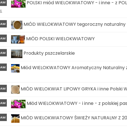
POLSKI miód WIELOKWIATOWY - i inne - z POLS
DAM
i.
MIÓD WIELOKWIATOWY tegoroczny naturalny z 
DAM
MIÓD POLSKI WIELOKWIATOWY
DAM
Produkty pszczelarskie
DAM
Miód WIELOKWATOWY Aromatyczny Naturalny z w
DAM
MIÓD WIELOKWIAT LIPOWY GRYKA i inne Polski W
DAM
Miód WIELOKWIATOWY - i inne - z polskiej pasi
DAM
MIÓD WIELOKWIATOWY ŚWIEŻY NATURALNY Z 202
DAM