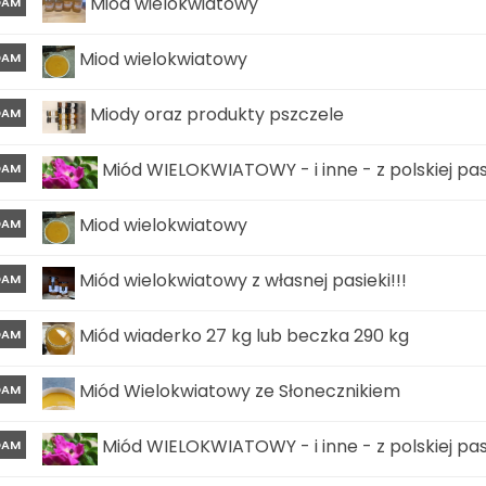
Miód wielokwiatowy
DAM
Miod wielokwiatowy
DAM
Miody oraz produkty pszczele
DAM
Miód WIELOKWIATOWY - i inne - z polskiej pasi
DAM
Miod wielokwiatowy
DAM
Miód wielokwiatowy z własnej pasieki!!!
DAM
Miód wiaderko 27 kg lub beczka 290 kg
DAM
Miód Wielokwiatowy ze Słonecznikiem
DAM
Miód WIELOKWIATOWY - i inne - z polskiej pasi
DAM