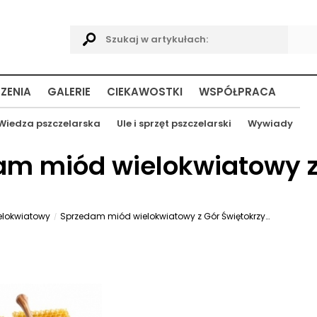
ZENIA
GALERIE
CIEKAWOSTKI
WSPÓŁPRACA
Wiedza pszczelarska
Ule i sprzęt pszczelarski
Wywiady
am miód wielokwiatowy z
elokwiatowy
Sprzedam miód wielokwiatowy z Gór Świętokrzyskich