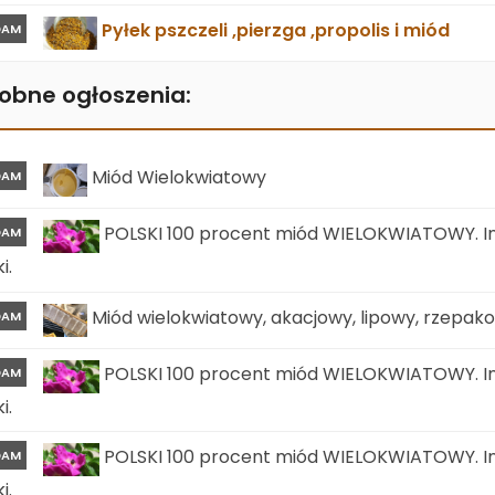
Pyłek pszczeli ,pierzga ,propolis i miód
DAM
obne ogłoszenia:
Miód Wielokwiatowy
DAM
POLSKI 100 procent miód WIELOKWIATOWY. In
DAM
i.
Miód wielokwiatowy, akacjowy, lipowy, rzepa
DAM
POLSKI 100 procent miód WIELOKWIATOWY. In
DAM
i.
POLSKI 100 procent miód WIELOKWIATOWY. In
DAM
i.