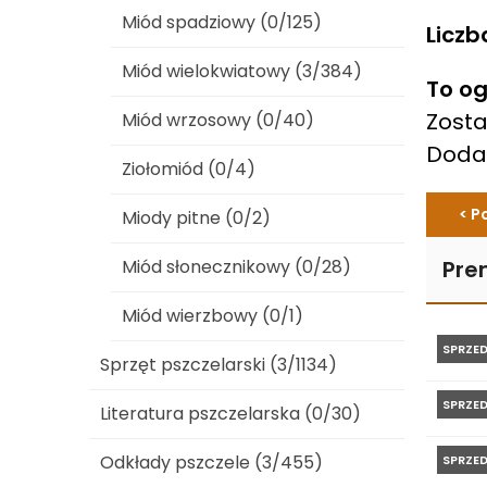
Miód spadziowy (0/125)
Liczb
Miód wielokwiatowy (3/384)
To og
Zosta
Miód wrzosowy (0/40)
Dod
Ziołomiód (0/4)
< P
Miody pitne (0/2)
Miód słonecznikowy (0/28)
Pre
Miód wierzbowy (0/1)
SPRZE
Sprzęt pszczelarski (3/1134)
SPRZE
Literatura pszczelarska (0/30)
Odkłady pszczele (3/455)
SPRZE