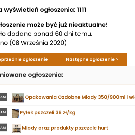
a wyświetleń ogłoszenia: 1111
łoszenie może być już nieaktualne!
ło dodane ponad 60 dni temu.
ano
(08 Września 2020)
oprzednie ogłoszenie
Następne ogłoszenie >
miowane ogłoszenia:
Opakowania Ozdobne Miody 350/900ml i wie
DAM
Pyłek pszczeli 36 zł/kg
DAM
Miody oraz produkty pszczele hurt
DAM