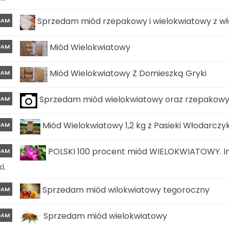
Sprzedam miód rzepakowy i wielokwiatowy z wła
DAM
Miód Wielokwiatowy
DAM
Miód Wielokwiatowy Z Domieszką Gryki
DAM
Sprzedam miód wielokwiatowy oraz rzepakow
DAM
Miód Wielokwiatowy 1,2 kg z Pasieki Włodarczy
DAM
POLSKI 100 procent miód WIELOKWIATOWY. In
DAM
i.
Sprzedam miód wilokwiatowy tegoroczny
DAM
Sprzedam miód wielokwiatowy
DAM