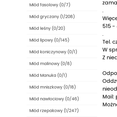
zamaw
Miód fasolowy (0/7)
.
Miód gryczany (1/208)
Więce
515 -
Miód leśny (0/20)
.
Miód lipowy (0/145)
Tel. c
W spr
Miód koniczynowy (0/1)
Z nied
Miód malinowy (0/8)
Odpo
Miód Manuka (0/1)
Oddz
Miód mniszkowy (0/18)
nieo
Mail:
Miód nawłociowy (0/46)
Można
Miód rzepakowy (1/247)