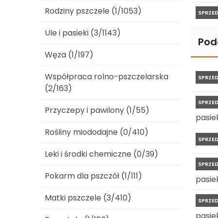
Rodziny pszczele (1/1053)
SPRZE
Ule i pasieki (3/1143)
Pod
Węza (1/197)
Współpraca rolno-pszczelarska
SPRZE
(2/163)
SPRZE
Przyczepy i pawilony (1/55)
pasiek
Rośliny miododajne (0/410)
SPRZE
Leki i środki chemiczne (0/39)
SPRZE
Pokarm dla pszczół (1/111)
pasiek
Matki pszczele (3/410)
SPRZE
pasiek