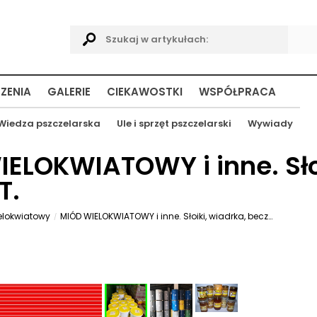
ZENIA
GALERIE
CIEKAWOSTKI
WSPÓŁPRACA
Wiedza pszczelarska
Ule i sprzęt pszczelarski
Wywiady
IELOKWIATOWY i inne. Słoi
T.
elokwiatowy
MIÓD WIELOKWIATOWY i inne. Słoiki, wiadrka, beczki. Dostawa gratis. HURT.