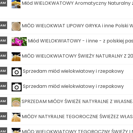
Miód WIELOKWATOWY Aromatyczny Naturalny z w
DAM
MIÓD WIELOKWIAT LIPOWY GRYKA i inne Polski W
DAM
Miód WIELOKWIATOWY - i inne - z polskiej pasi
DAM
MIÓD WIELOKWIATOWY ŚWIEŻY NATURALNY Z 202
DAM
Sprzedam miód wielokwiatowy i rzepakowy
DAM
Sprzedam miód wielokwiatowy i rzepakowy
DAM
SPRZEDAM MIÓDY ŚWIEŻE NATYRALNE Z WŁASNEJ
DAM
MIÓDY NATYRALNE TEGOROCZNE ŚWIEŻEZ WŁASN
DAM
MIÓD WIELOKWIATOWY TEGOROCZNY ŚWIEŻY I N
DAM