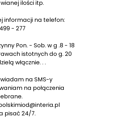
ianej ilości itp.
j informacji na telefon:
 499 - 277
zynny Pon. - Sob. w g .8 - 18
awach istotnych do g. 20
zielą włącznie. . .
wiadam na SMS-y
waniam na połączenia
debrane.
 polskimiod@interia.pl
 pisać 24/7.