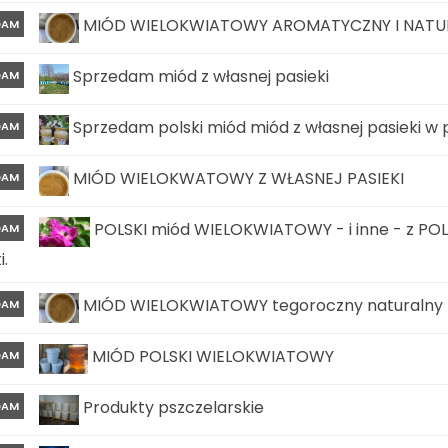
MIÓD WIELOKWIATOWY AROMATYCZNY I NATURA
DAM
Sprzedam miód z własnej pasieki
DAM
Sprzedam polski miód miód z własnej pasieki w
DAM
MIÓD WIELOKWATOWY Z WŁASNEJ PASIEKI
DAM
POLSKI miód WIELOKWIATOWY - i inne - z POLS
DAM
i.
MIÓD WIELOKWIATOWY tegoroczny naturalny z 
DAM
MIÓD POLSKI WIELOKWIATOWY
DAM
Produkty pszczelarskie
DAM