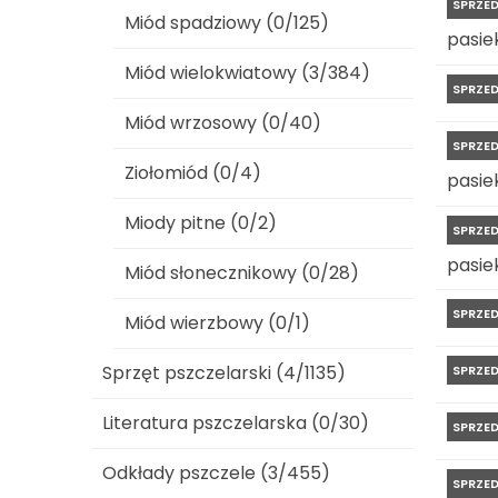
SPRZE
Miód spadziowy (0/125)
pasiek
Miód wielokwiatowy (3/384)
SPRZE
Miód wrzosowy (0/40)
SPRZE
Ziołomiód (0/4)
pasiek
Miody pitne (0/2)
SPRZE
pasiek
Miód słonecznikowy (0/28)
SPRZE
Miód wierzbowy (0/1)
Sprzęt pszczelarski (4/1135)
SPRZE
Literatura pszczelarska (0/30)
SPRZE
Odkłady pszczele (3/455)
SPRZE