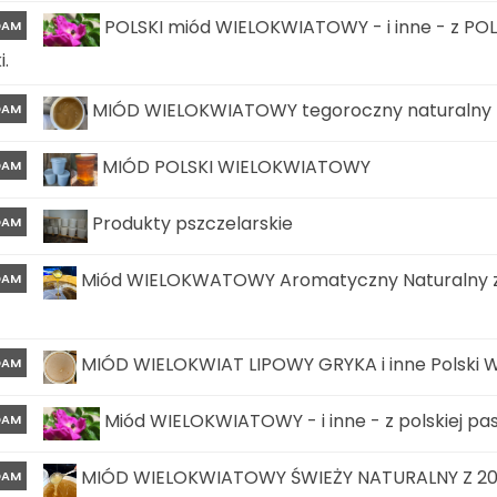
POLSKI miód WIELOKWIATOWY - i inne - z POLS
DAM
i.
MIÓD WIELOKWIATOWY tegoroczny naturalny z 
DAM
MIÓD POLSKI WIELOKWIATOWY
DAM
Produkty pszczelarskie
DAM
Miód WIELOKWATOWY Aromatyczny Naturalny z w
DAM
MIÓD WIELOKWIAT LIPOWY GRYKA i inne Polski W
DAM
Miód WIELOKWIATOWY - i inne - z polskiej pasi
DAM
MIÓD WIELOKWIATOWY ŚWIEŻY NATURALNY Z 202
DAM