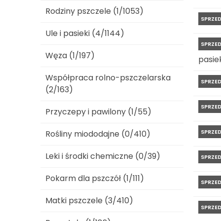
Rodziny pszczele (1/1053)
SPRZE
Ule i pasieki (4/1144)
SPRZE
Węza (1/197)
pasiek
Współpraca rolno-pszczelarska
SPRZE
(2/163)
SPRZE
Przyczepy i pawilony (1/55)
SPRZE
Rośliny miododajne (0/410)
Leki i środki chemiczne (0/39)
SPRZE
Pokarm dla pszczół (1/111)
SPRZE
Matki pszczele (3/410)
SPRZE