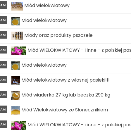
Miód wielokwiatowy
DAM
Miod wielokwiatowy
DAM
Miody oraz produkty pszczele
DAM
Miód WIELOKWIATOWY - i inne - z polskiej pasi
DAM
Miod wielokwiatowy
DAM
Miód wielokwiatowy z własnej pasieki!!!
DAM
Miód wiaderko 27 kg lub beczka 290 kg
DAM
Miód Wielokwiatowy ze Słonecznikiem
DAM
Miód WIELOKWIATOWY - i inne - z polskiej pasi
DAM