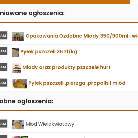
miowane ogłoszenia:
Opakowania Ozdobne Miody 350/900ml i wie
DAM
Pyłek pszczeli 36 zł/kg
DAM
Miody oraz produkty pszczele hurt
DAM
Pyłek pszczeli ,pierzga ,propolis i miód
DAM
obne ogłoszenia:
Miód Wielokwiatowy
DAM