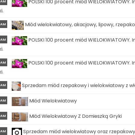
POLSKI 100 procent miód WIELOKWIATOWY. In
DAM
i.
Miód wielokwiatowy, akacjowy, lipowy, rzepa
DAM
POLSKI 100 procent miód WIELOKWIATOWY. In
DAM
i.
POLSKI 100 procent miód WIELOKWIATOWY. In
DAM
i.
Sprzedam miód rzepakowy i wielokwiatowy z wła
DAM
Miód Wielokwiatowy
DAM
Miód Wielokwiatowy Z Domieszką Gryki
DAM
Sprzedam miód wielokwiatowy oraz rzepakow
DAM