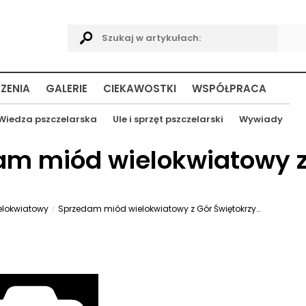
ZENIA
GALERIE
CIEKAWOSTKI
WSPÓŁPRACA
Wiedza pszczelarska
Ule i sprzęt pszczelarski
Wywiady
am miód wielokwiatowy z
elokwiatowy
Sprzedam miód wielokwiatowy z Gór Świętokrzyskich