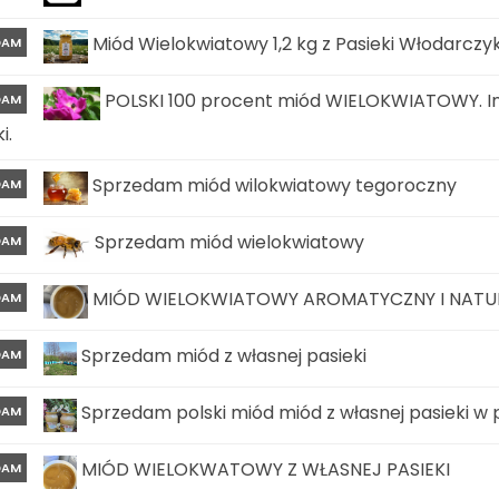
Miód Wielokwiatowy 1,2 kg z Pasieki Włodarczy
DAM
POLSKI 100 procent miód WIELOKWIATOWY. In
DAM
i.
Sprzedam miód wilokwiatowy tegoroczny
DAM
Sprzedam miód wielokwiatowy
DAM
MIÓD WIELOKWIATOWY AROMATYCZNY I NATURA
DAM
Sprzedam miód z własnej pasieki
DAM
Sprzedam polski miód miód z własnej pasieki w
DAM
MIÓD WIELOKWATOWY Z WŁASNEJ PASIEKI
DAM