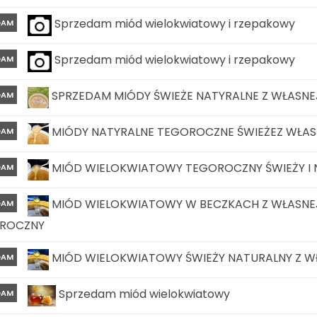
Sprzedam miód wielokwiatowy i rzepakowy
DAM
Sprzedam miód wielokwiatowy i rzepakowy
DAM
SPRZEDAM MIÓDY ŚWIEŻE NATYRALNE Z WŁASNEJ
DAM
MIÓDY NATYRALNE TEGOROCZNE ŚWIEŻEZ WŁASN
DAM
MIÓD WIELOKWIATOWY TEGOROCZNY ŚWIEŻY I N
DAM
MIÓD WIELOKWIATOWY W BECZKACH Z WŁASNEJ
DAM
ROCZNY
MIÓD WIELOKWIATOWY ŚWIEŻY NATURALNY Z W
DAM
Sprzedam miód wielokwiatowy
DAM