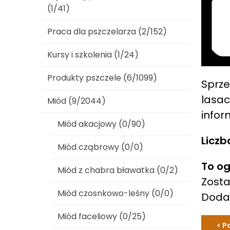
(1/41)
Praca dla pszczelarza (2/152)
Kursy i szkolenia (1/24)
Produkty pszczele (6/1099)
Sprze
lasac
Miód (9/2044)
infor
Miód akacjowy (0/90)
Liczb
Miód cząbrowy (0/0)
To og
Miód z chabra bławatka (0/2)
Zosta
Miód czosnkowo-leśny (0/0)
Dod
Miód faceliowy (0/25)
< P