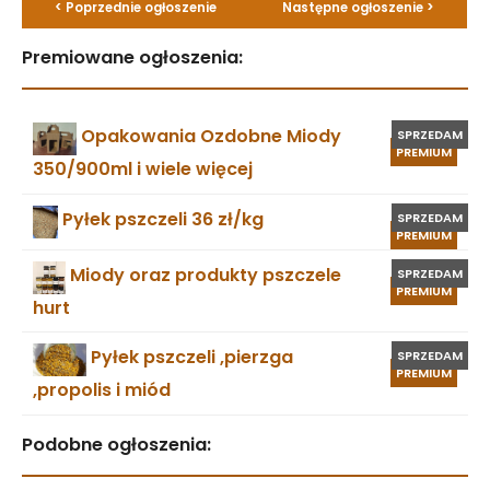
< Poprzednie ogłoszenie
Następne ogłoszenie >
Premiowane ogłoszenia:
Opakowania Ozdobne Miody
SPRZEDAM
PREMIUM
350/900ml i wiele więcej
Pyłek pszczeli 36 zł/kg
SPRZEDAM
PREMIUM
Miody oraz produkty pszczele
SPRZEDAM
PREMIUM
hurt
Pyłek pszczeli ,pierzga
SPRZEDAM
PREMIUM
,propolis i miód
Podobne ogłoszenia: