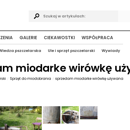
ZENIA
GALERIE
CIEKAWOSTKI
WSPÓŁPRACA
Wiedza pszczelarska
Ule i sprzęt pszczelarski
Wywiady
dam miodarke wirówkę u
rski
Sprzęt do miodobrania
sprzedam miodarke wirówkę używana