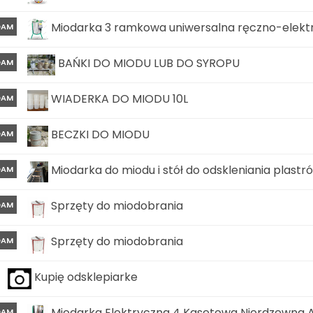
Miodarka 3 ramkowa uniwersalna ręczno-elektr
DAM
BAŃKI DO MIODU LUB DO SYROPU
DAM
WIADERKA DO MIODU 10L
DAM
BECZKI DO MIODU
DAM
Miodarka do miodu i stół do odskleniania plastr
DAM
Sprzęty do miodobrania
DAM
Sprzęty do miodobrania
DAM
Kupię odsklepiarke
Miodarka Elektryczna 4 Kasetowa Nierdzewna
DAM