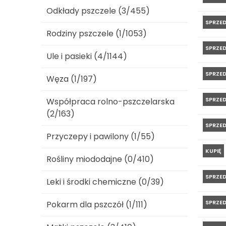
Odkłady pszczele (3/455)
SPRZE
Rodziny pszczele (1/1053)
SPRZE
Ule i pasieki (4/1144)
SPRZE
Węza (1/197)
SPRZE
Współpraca rolno-pszczelarska
(2/163)
SPRZE
Przyczepy i pawilony (1/55)
KUPIĘ
Rośliny miododajne (0/410)
SPRZE
Leki i środki chemiczne (0/39)
SPRZE
Pokarm dla pszczół (1/111)