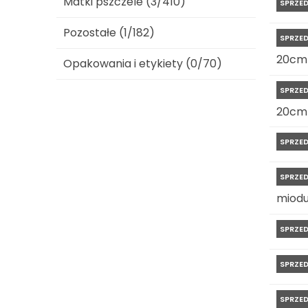
Matki pszczele (3/410)
SPRZE
Pozostałe (1/182)
SPRZE
20cm
Opakowania i etykiety (0/70)
SPRZE
20cm
SPRZE
SPRZE
miod
SPRZE
SPRZE
SPRZE