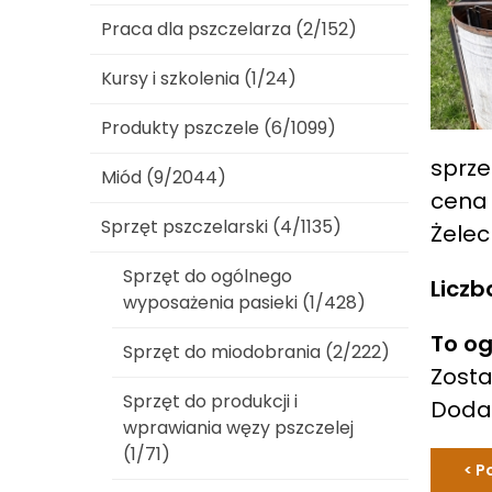
Praca dla pszczelarza (2/152)
Kursy i szkolenia (1/24)
Produkty pszczele (6/1099)
sprze
Miód (9/2044)
cena 
Sprzęt pszczelarski (4/1135)
Żele
Sprzęt do ogólnego
Liczb
wyposażenia pasieki (1/428)
To og
Sprzęt do miodobrania (2/222)
Zosta
Sprzęt do produkcji i
Dod
wprawiania węzy pszczelej
(1/71)
< P