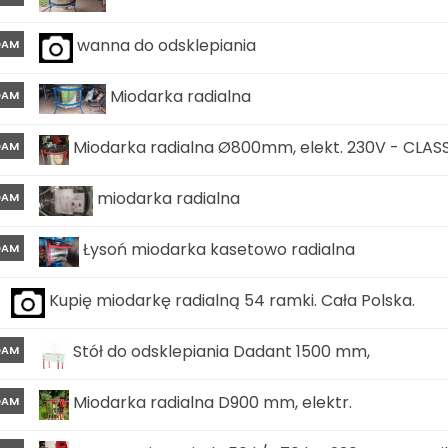
wanna do odsklepiania
DAM
Miodarka radialna
DAM
Miodarka radialna Ø800mm, elekt. 230V - CLAS
DAM
miodarka radialna
DAM
Łysoń miodarka kasetowo radialna
DAM
Kupię miodarkę radialną 54 ramki. Cała Polska.
Stół do odsklepiania Dadant 1500 mm,
DAM
Miodarka radialna D900 mm, elektr.
DAM