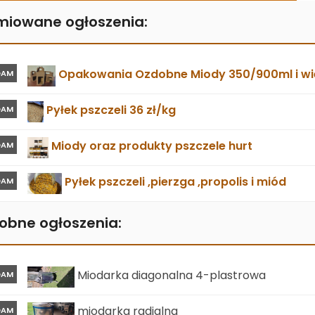
miowane ogłoszenia:
Opakowania Ozdobne Miody 350/900ml i wie
DAM
Pyłek pszczeli 36 zł/kg
DAM
Miody oraz produkty pszczele hurt
DAM
Pyłek pszczeli ,pierzga ,propolis i miód
DAM
obne ogłoszenia:
Miodarka diagonalna 4-plastrowa
DAM
miodarka radialna
DAM