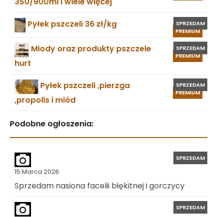
350/900ml i wiele więcej
Pyłek pszczeli 36 zł/kg
SPRZEDAM
PREMIUM
Miody oraz produkty pszczele
SPRZEDAM
PREMIUM
hurt
Pyłek pszczeli ,pierzga
SPRZEDAM
PREMIUM
,propolis i miód
Podobne ogłoszenia:
SPRZEDAM
15 Marca 2026
Sprzedam nasiona facelii błękitnej i gorczycy
SPRZEDAM