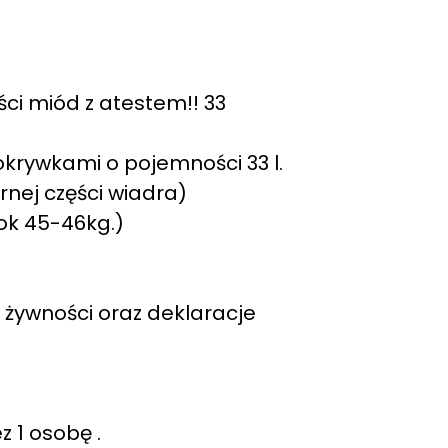
ci miód z atestem!! 33
krywkami o pojemności 33 l.
nej części wiadra)
ok 45-46kg.)
 żywności oraz deklaracje
z 1 osobę .