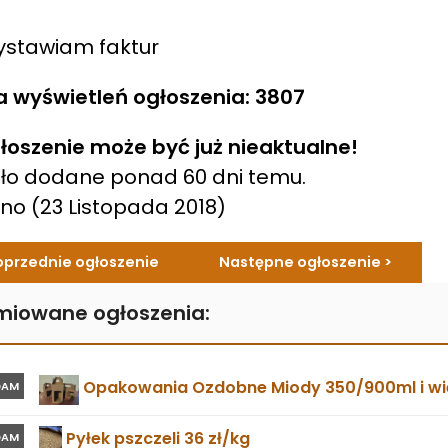
ystawiam faktur
a wyświetleń ogłoszenia: 3807
łoszenie może być już nieaktualne!
ło dodane ponad 60 dni temu.
ano
(23 Listopada 2018)
oprzednie ogłoszenie
Następne ogłoszenie >
miowane ogłoszenia:
Opakowania Ozdobne Miody 350/900ml i wie
DAM
Pyłek pszczeli 36 zł/kg
DAM