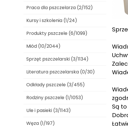
Praca dla pszczelarza (2/152)
Kursy i szkolenia (1/24)
Sprze
Produkty pszczele (6/1099)
Wiadr
Miód (10/2044)
Uchwy
Sprzęt pszczelarski (3/1134)
Zalec
Wiad
Literatura pszczelarska (0/30)
Odkłady pszczele (3/455)
Wiade
zgodn
Rodziny pszczele (1/1053)
Są to
Ule i pasieki (3/1143)
Dobra
Łatwi
Węza (1/197)