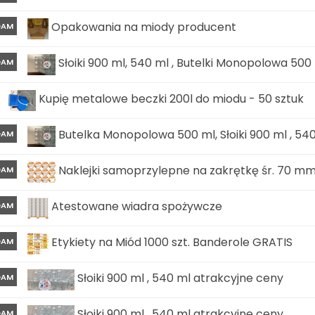
Opakowania na miody producent
DAM
Słoiki 900 ml, 540 ml , Butelki Monopolowa 500 m
DAM
Kupię metalowe beczki 200l do miodu - 50 sztuk
Butelka Monopolowa 500 ml, Słoiki 900 ml , 54
DAM
Naklejki samoprzylepne na zakrętkę śr. 70 mm 
DAM
Atestowane wiadra spożywcze
DAM
Etykiety na Miód 1000 szt. Banderole GRATIS
DAM
Słoiki 900 ml , 540 ml atrakcyjne ceny
DAM
Słoiki 900 ml , 540 ml atrakcyjne ceny
DAM