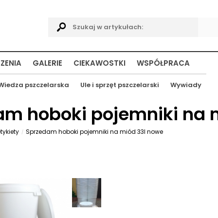
ZENIA
GALERIE
CIEKAWOSTKI
WSPÓŁPRACA
Wiedza pszczelarska
Ule i sprzęt pszczelarski
Wywiady
am hoboki pojemniki na 
tykiety
Sprzedam hoboki pojemniki na miód 33l nowe