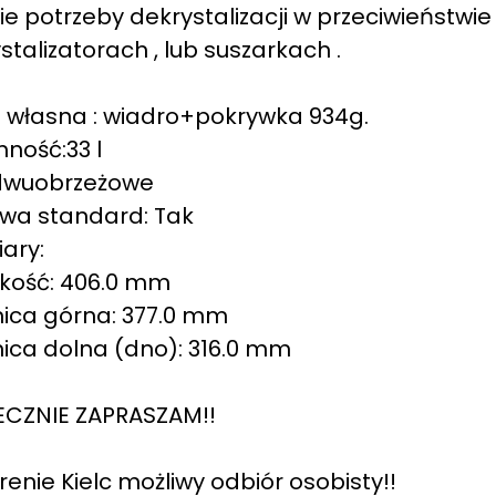
ie potrzeby dekrystalizacji w przeciwieństwi
stalizatorach , lub suszarkach .
własna : wiadro+pokrywka 934g.
ność:33 l
 dwuobrzeżowe
wa standard: Tak
ary:
kość: 406.0 mm
ica górna: 377.0 mm
ica dolna (dno): 316.0 mm
ECZNIE ZAPRASZAM!!
renie Kielc możliwy odbiór osobisty!!