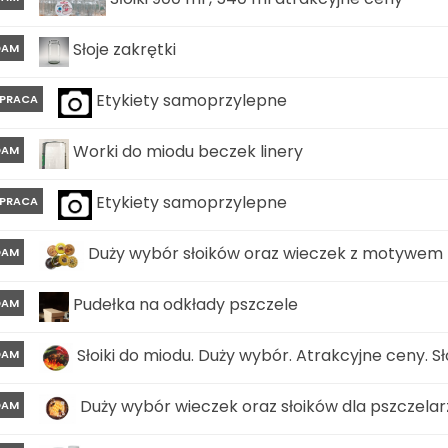
Słoje zakrętki
DAM
Etykiety samoprzylepne
PRACA
Worki do miodu beczek linery
DAM
Etykiety samoprzylepne
PRACA
Duży wybór słoików oraz wieczek z motywem psz
DAM
Pudełka na odkłady pszczele
DAM
Słoiki do miodu. Duży wybór. Atrakcyjne ceny. Sło
DAM
Duży wybór wieczek oraz słoików dla pszczelarzy. 
DAM