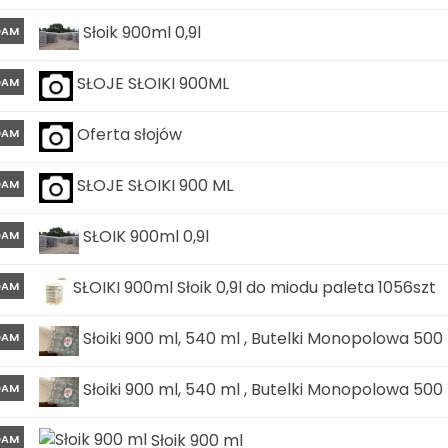
Słoik 900ml 0,9l
DAM
SŁOJE SŁOIKI 900ML
DAM
Oferta słojów
DAM
SŁOJE SŁOIKI 900 ML
DAM
SŁOIK 900ml 0,9l
DAM
SŁOIKI 900ml Słoik 0,9l do miodu paleta 1056szt
DAM
Słoiki 900 ml, 540 ml , Butelki Monopolowa 500 m
DAM
Słoiki 900 ml, 540 ml , Butelki Monopolowa 500 m
DAM
Słoik 900 ml
DAM