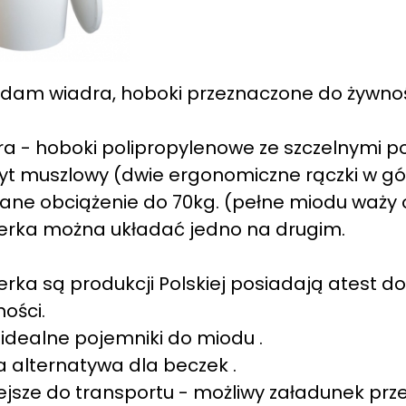
dam wiadra, hoboki przeznaczone do żywnoś
a - hoboki polipropylenowe ze szczelnymi po
t muszlowy (dwie ergonomiczne rączki w gór
ane obciążenie do 70kg. (pełne miodu waży 
erka można układać jedno na drugim.
rka są produkcji Polskiej posiadają atest do
ości.
 idealne pojemniki do miodu .
 alternatywa dla beczek .
ejsze do transportu - możliwy załadunek prze