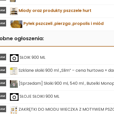
Miody oraz produkty pszczele hurt
DAM
Pyłek pszczeli ,pierzga ,propolis i miód
DAM
obne ogłoszenia:
SŁOIK 900 ML
DAM
Szklane słoiki 900 ml „Slim” – cena hurtowa + 
DAM
[Sprzedam] Słoiki 900 ml, 540 ml , Butelki Mono
DAM
SŁOJE SŁOIKI 900 ML
DAM
ZAKRĘTKI DO MIODU WIECZKA Z MOTYWEM PSZ
DAM