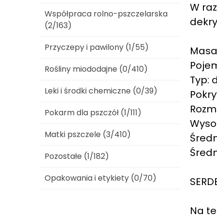
W raz
Współpraca rolno-pszczelarska
dekry
(2/163)
Przyczepy i pawilony (1/55)
Masa 
Pojem
Rośliny miododajne (0/410)
Typ:
Leki i środki chemiczne (0/39)
Pokry
Rozmi
Pokarm dla pszczół (1/111)
Wyso
Matki pszczele (3/410)
Średn
Średn
Pozostałe (1/182)
Opakowania i etykiety (0/70)
SERD
Na te