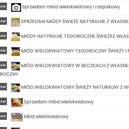
Sprzedam miód wielokwiatowy i rzepakowy
DAM
SPRZEDAM MIÓDY ŚWIEŻE NATYRALNE Z WŁASNEJ
DAM
MIÓDY NATYRALNE TEGOROCZNE ŚWIEŻEZ WŁASN
DAM
MIÓD WIELOKWIATOWY TEGOROCZNY ŚWIEŻY I N
DAM
MIÓD WIELOKWIATOWY W BECZKACH Z WŁASNEJ
DAM
ROCZNY
MIÓD WIELOKWIATOWY ŚWIEŻY NATURALNY Z W
DAM
Sprzedam miód wielokwiatowy
DAM
Miód wielokwiatowy
DAM