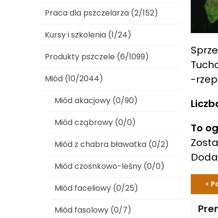
Praca dla pszczelarza (2/152)
Kursy i szkolenia (1/24)
Sprze
Produkty pszczele (6/1099)
Tucho
-rzep
Miód (10/2044)
Miód akacjowy (0/90)
Liczb
Miód cząbrowy (0/0)
To og
Zosta
Miód z chabra bławatka (0/2)
Dod
Miód czosnkowo-leśny (0/0)
< P
Miód faceliowy (0/25)
Pre
Miód fasolowy (0/7)