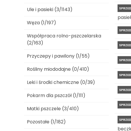
SPRZE
Ule i pasieki (3/1143)
pasiek
Węza (1/197)
SPRZE
Współpraca rolno-pszczelarska
(2/163)
SPRZE
Przyczepy i pawilony (1/55)
SPRZE
Rośliny miododajne (0/410)
SPRZE
Leki i środki chemiczne (0/39)
SPRZE
Pokarm dla pszczół (1/111)
SPRZE
Matki pszczele (3/410)
SPRZE
Pozostałe (1/182)
beczk