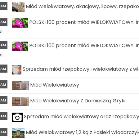
Miód wielokwiatowy, akacjowy, lipowy, rzepa
DAM
POLSKI 100 procent miód WIELOKWIATOWY. In
DAM
i.
POLSKI 100 procent miód WIELOKWIATOWY. In
DAM
i.
Sprzedam miód rzepakowy i wielokwiatowy z wła
DAM
Miód Wielokwiatowy
DAM
Miód Wielokwiatowy Z Domieszką Gryki
DAM
Sprzedam miód wielokwiatowy oraz rzepakow
DAM
Miód Wielokwiatowy 1,2 kg z Pasieki Włodarczy
DAM