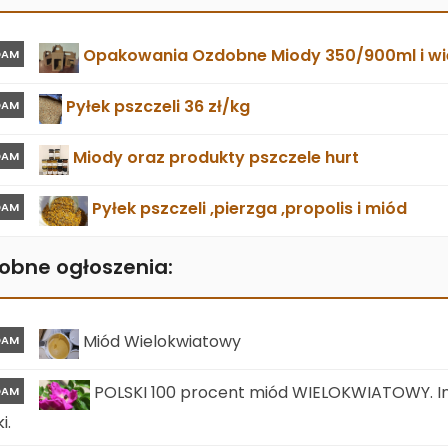
Opakowania Ozdobne Miody 350/900ml i wie
DAM
Pyłek pszczeli 36 zł/kg
DAM
Miody oraz produkty pszczele hurt
DAM
Pyłek pszczeli ,pierzga ,propolis i miód
DAM
obne ogłoszenia:
Miód Wielokwiatowy
DAM
POLSKI 100 procent miód WIELOKWIATOWY. In
DAM
i.