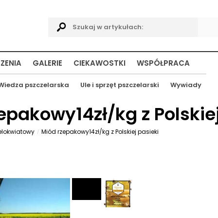
ZENIA
GALERIE
CIEKAWOSTKI
WSPÓŁPRACA
Wiedza pszczelarska
Ule i sprzęt pszczelarski
Wywiady
epakowy14zł/kg z Polskie
elokwiatowy
Miód rzepakowy14zł/kg z Polskiej pasieki