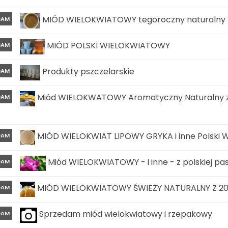
MIÓD WIELOKWIATOWY tegoroczny naturalny z 
DAM
MIÓD POLSKI WIELOKWIATOWY
DAM
Produkty pszczelarskie
DAM
Miód WIELOKWATOWY Aromatyczny Naturalny z w
DAM
MIÓD WIELOKWIAT LIPOWY GRYKA i inne Polski W
DAM
Miód WIELOKWIATOWY - i inne - z polskiej pasi
DAM
MIÓD WIELOKWIATOWY ŚWIEŻY NATURALNY Z 202
DAM
Sprzedam miód wielokwiatowy i rzepakowy
DAM