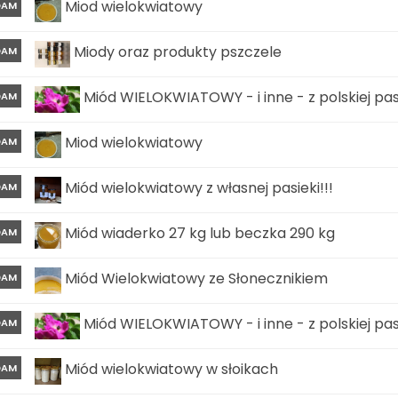
Miod wielokwiatowy
DAM
Miody oraz produkty pszczele
DAM
Miód WIELOKWIATOWY - i inne - z polskiej pasi
DAM
Miod wielokwiatowy
DAM
Miód wielokwiatowy z własnej pasieki!!!
DAM
Miód wiaderko 27 kg lub beczka 290 kg
DAM
Miód Wielokwiatowy ze Słonecznikiem
DAM
Miód WIELOKWIATOWY - i inne - z polskiej pasi
DAM
Miód wielokwiatowy w słoikach
DAM