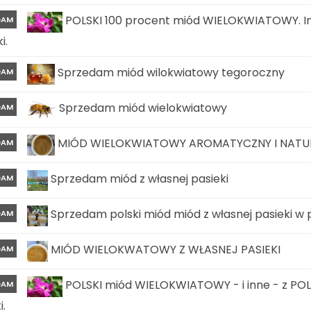
POLSKI 100 procent miód WIELOKWIATOWY. In
DAM
i.
Sprzedam miód wilokwiatowy tegoroczny
DAM
Sprzedam miód wielokwiatowy
DAM
MIÓD WIELOKWIATOWY AROMATYCZNY I NATURA
DAM
Sprzedam miód z własnej pasieki
DAM
Sprzedam polski miód miód z własnej pasieki w
DAM
MIÓD WIELOKWATOWY Z WŁASNEJ PASIEKI
DAM
POLSKI miód WIELOKWIATOWY - i inne - z POLS
DAM
i.