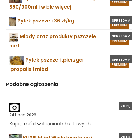
PREMIUM
350/900ml i wiele więcej
Pyłek pszczeli 36 zł/kg
SPRZEDAM
PREMIUM
Miody oraz produkty pszczele
SPRZEDAM
PREMIUM
hurt
Pyłek pszczeli ,pierzga
SPRZEDAM
PREMIUM
,propolis i miód
Podobne ogłoszenia:
KUPIĘ
24 Lipca 2026
Kupię miód w ilościach hurtowych
KUPIĘ Miód Wielokwiatowy i
KUPIĘ