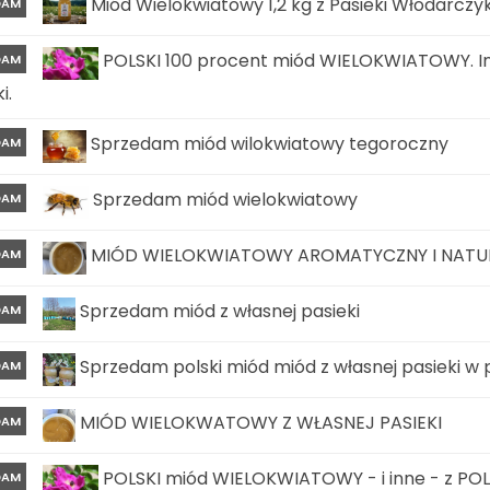
Miód Wielokwiatowy 1,2 kg z Pasieki Włodarczy
DAM
POLSKI 100 procent miód WIELOKWIATOWY. In
DAM
i.
Sprzedam miód wilokwiatowy tegoroczny
DAM
Sprzedam miód wielokwiatowy
DAM
MIÓD WIELOKWIATOWY AROMATYCZNY I NATURA
DAM
Sprzedam miód z własnej pasieki
DAM
Sprzedam polski miód miód z własnej pasieki w
DAM
MIÓD WIELOKWATOWY Z WŁASNEJ PASIEKI
DAM
POLSKI miód WIELOKWIATOWY - i inne - z POLS
DAM