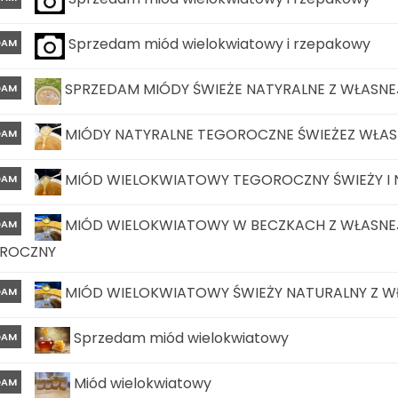
Sprzedam miód wielokwiatowy i rzepakowy
DAM
SPRZEDAM MIÓDY ŚWIEŻE NATYRALNE Z WŁASNEJ
DAM
MIÓDY NATYRALNE TEGOROCZNE ŚWIEŻEZ WŁASN
DAM
MIÓD WIELOKWIATOWY TEGOROCZNY ŚWIEŻY I N
DAM
MIÓD WIELOKWIATOWY W BECZKACH Z WŁASNEJ
DAM
ROCZNY
MIÓD WIELOKWIATOWY ŚWIEŻY NATURALNY Z W
DAM
Sprzedam miód wielokwiatowy
DAM
Miód wielokwiatowy
DAM