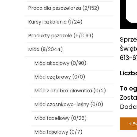
Praca dla pszczelarza (2/152)
Kursy i szkolenia (1/24)
Produkty pszczele (6/1099)
Sprze
Święt
Miód (9/2044)
613-6
Miód akacjowy (0/90)
Liczb
Miód cząbrowy (0/0)
To og
Miód z chabra bławatka (0/2)
Zosta
Miód czosnkowo-leśny (0/0)
Dod
Miód faceliowy (0/25)
< P
Miód fasolowy (0/7)