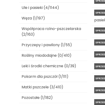
SPRZE
Ule i pasieki (4/1144)
SPRZE
Węza (1/197)
pasiek
Współpraca rolno-pszczelarska
SPRZE
(2/163)
SPRZE
Przyczepy i pawilony (1/55)
SPRZE
Rośliny miododajne (0/410)
Leki i środki chemiczne (0/39)
SPRZE
Pokarm dla pszczół (1/111)
SPRZE
Matki pszczele (3/410)
SPRZE
Pozostałe (1/182)
SPRZE