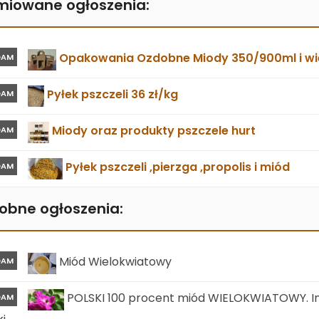
miowane ogłoszenia:
Opakowania Ozdobne Miody 350/900ml i wie
DAM
Pyłek pszczeli 36 zł/kg
DAM
Miody oraz produkty pszczele hurt
DAM
Pyłek pszczeli ,pierzga ,propolis i miód
DAM
obne ogłoszenia:
Miód Wielokwiatowy
DAM
POLSKI 100 procent miód WIELOKWIATOWY. In
DAM