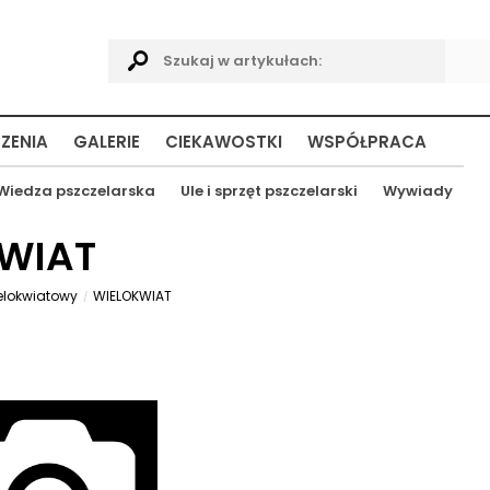
ZENIA
GALERIE
CIEKAWOSTKI
WSPÓŁPRACA
Wiedza pszczelarska
Ule i sprzęt pszczelarski
Wywiady
KWIAT
elokwiatowy
WIELOKWIAT