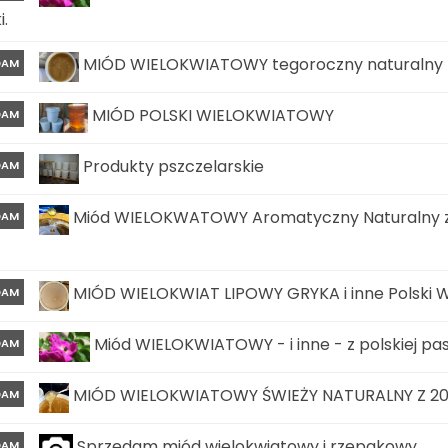
i.
MIÓD WIELOKWIATOWY tegoroczny naturalny z 
DAM
MIÓD POLSKI WIELOKWIATOWY
DAM
Produkty pszczelarskie
DAM
Miód WIELOKWATOWY Aromatyczny Naturalny z w
DAM
MIÓD WIELOKWIAT LIPOWY GRYKA i inne Polski W
DAM
Miód WIELOKWIATOWY - i inne - z polskiej pasi
DAM
MIÓD WIELOKWIATOWY ŚWIEŻY NATURALNY Z 202
DAM
Sprzedam miód wielokwiatowy i rzepakowy
DAM