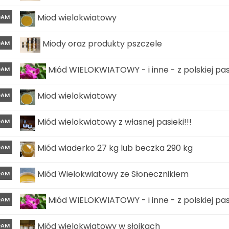
Miod wielokwiatowy
DAM
Miody oraz produkty pszczele
DAM
Miód WIELOKWIATOWY - i inne - z polskiej pasi
DAM
Miod wielokwiatowy
DAM
Miód wielokwiatowy z własnej pasieki!!!
DAM
Miód wiaderko 27 kg lub beczka 290 kg
DAM
Miód Wielokwiatowy ze Słonecznikiem
DAM
Miód WIELOKWIATOWY - i inne - z polskiej pasi
DAM
Miód wielokwiatowy w słoikach
DAM