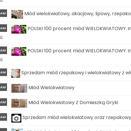
i.
Miód wielokwiatowy, akacjowy, lipowy, rzepa
DAM
POLSKI 100 procent miód WIELOKWIATOWY. In
DAM
i.
POLSKI 100 procent miód WIELOKWIATOWY. In
DAM
i.
Sprzedam miód rzepakowy i wielokwiatowy z wła
DAM
Miód Wielokwiatowy
DAM
Miód Wielokwiatowy Z Domieszką Gryki
DAM
Sprzedam miód wielokwiatowy oraz rzepakow
DAM