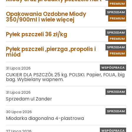
PREMIUM
SPRZEDAM
Opakowania Ozdobne Miody
350/900ml i wiele więcej
PREMIUM
SPRZEDAM
Pyłek pszczeli 36 zł/kg
PREMIUM
SPRZEDAM
Pyłek pszczeli ,pierzga ,propolis i
miód
PREMIUM
WSPÓŁPRACA
31 Lipca 2026
CUKIER DLA PSZCZÓŁ 25 kg. POLSKI. Papier, FOLIA, big
bag. Wybielany wapnem.
SPRZEDAM
31 Lipca 2026
Sprzedam ul Zander
SPRZEDAM
30 Lipca 2026
Miodarka diagonalna 4-plastrowa
WSPÓŁPRACA
27 Lipca 2026