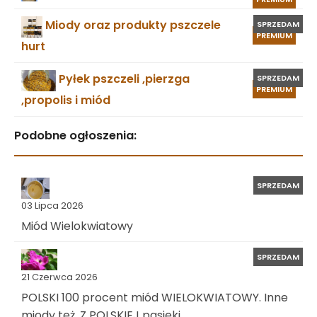
Miody oraz produkty pszczele
SPRZEDAM
PREMIUM
hurt
Pyłek pszczeli ,pierzga
SPRZEDAM
PREMIUM
,propolis i miód
Podobne ogłoszenia:
SPRZEDAM
03 Lipca 2026
Miód Wielokwiatowy
SPRZEDAM
21 Czerwca 2026
POLSKI 100 procent miód WIELOKWIATOWY. Inne
miody też. Z POLSKIEJ pasieki.