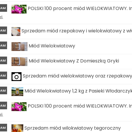
POLSKI 100 procent miód WIELOKWIATOWY. In
DAM
i.
Sprzedam miód rzepakowy i wielokwiatowy z wła
DAM
Miód Wielokwiatowy
DAM
Miód Wielokwiatowy Z Domieszką Gryki
DAM
Sprzedam miód wielokwiatowy oraz rzepakow
DAM
Miód Wielokwiatowy 1,2 kg z Pasieki Włodarczy
DAM
POLSKI 100 procent miód WIELOKWIATOWY. In
DAM
i.
Sprzedam miód wilokwiatowy tegoroczny
DAM