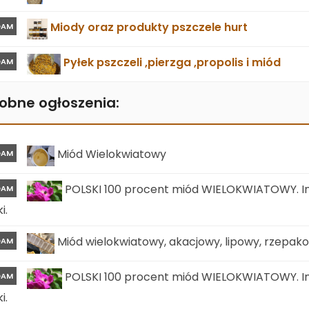
Miody oraz produkty pszczele hurt
DAM
Pyłek pszczeli ,pierzga ,propolis i miód
DAM
obne ogłoszenia:
Miód Wielokwiatowy
DAM
POLSKI 100 procent miód WIELOKWIATOWY. In
DAM
i.
Miód wielokwiatowy, akacjowy, lipowy, rzepa
DAM
POLSKI 100 procent miód WIELOKWIATOWY. In
DAM
i.