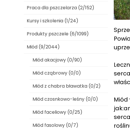
Praca dla pszczelarza (2/152)
Kursy i szkolenia (1/24)
Sprze
Produkty pszczele (6/1099)
Powia
uprze
Miód (9/2044)
Miód akacjowy (0/90)
Leczn
serca
Miód cząbrowy (0/0)
właśc
Miód z chabra bławatka (0/2)
Miód 
Miód czosnkowo-leśny (0/0)
jak:a
Miód faceliowy (0/25)
serca
rośli
Miód fasolowy (0/7)