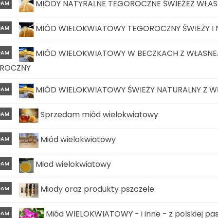
MIÓDY NATYRALNE TEGOROCZNE ŚWIEŻEZ WŁASN
DAM
MIÓD WIELOKWIATOWY TEGOROCZNY ŚWIEŻY I N
DAM
MIÓD WIELOKWIATOWY W BECZKACH Z WŁASNEJ
DAM
ROCZNY
MIÓD WIELOKWIATOWY ŚWIEŻY NATURALNY Z W
DAM
Sprzedam miód wielokwiatowy
DAM
Miód wielokwiatowy
DAM
Miod wielokwiatowy
DAM
Miody oraz produkty pszczele
DAM
Miód WIELOKWIATOWY - i inne - z polskiej pasi
DAM