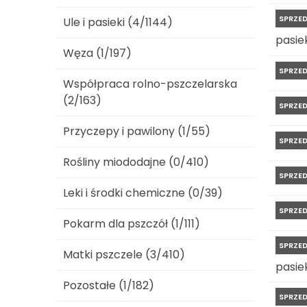
SPRZE
Ule i pasieki (4/1144)
pasiek
Węza (1/197)
SPRZE
Współpraca rolno-pszczelarska
(2/163)
SPRZE
Przyczepy i pawilony (1/55)
SPRZE
Rośliny miododajne (0/410)
SPRZE
Leki i środki chemiczne (0/39)
SPRZE
Pokarm dla pszczół (1/111)
SPRZE
Matki pszczele (3/410)
pasiek
Pozostałe (1/182)
SPRZE