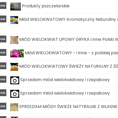
Produkty pszczelarskie
DAM
Miód WIELOKWATOWY Aromatyczny Naturalny z w
DAM
MIÓD WIELOKWIAT LIPOWY GRYKA i inne Polski W
DAM
Miód WIELOKWIATOWY - i inne - z polskiej pasi
DAM
MIÓD WIELOKWIATOWY ŚWIEŻY NATURALNY Z 202
DAM
Sprzedam miód wielokwiatowy i rzepakowy
DAM
Sprzedam miód wielokwiatowy i rzepakowy
DAM
SPRZEDAM MIÓDY ŚWIEŻE NATYRALNE Z WŁASNEJ
DAM