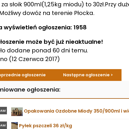
za słoik 900ml(1,25kg miodu) to 30zł.Przy duże
Możliwy dowóz na terenie Płocka.
a wyświetleń ogłoszenia: 1958
łoszenie może być już nieaktualne!
ło dodane ponad 60 dni temu.
ano
(12 Czerwca 2017)
oprzednie ogłoszenie
Następne ogłoszenie >
miowane ogłoszenia:
Opakowania Ozdobne Miody 350/900ml i wie
DAM
Pyłek pszczeli 36 zł/kg
DAM