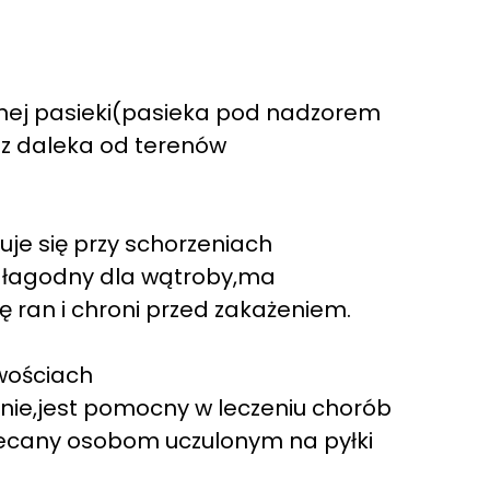
nej pasieki(pasieka pod nadzorem
z daleka od terenów
je się przy schorzeniach
 łagodny dla wątroby,ma
ę ran i chroni przed zakażeniem.
iwościach
enie,jest pomocny w leczeniu chorób
polecany osobom uczulonym na pyłki