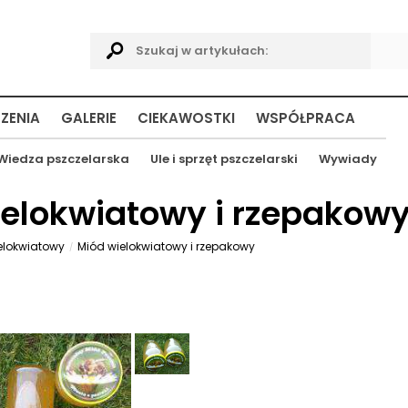
ZENIA
GALERIE
CIEKAWOSTKI
WSPÓŁPRACA
Wiedza pszczelarska
Ule i sprzęt pszczelarski
Wywiady
ielokwiatowy i rzepakow
elokwiatowy
Miód wielokwiatowy i rzepakowy