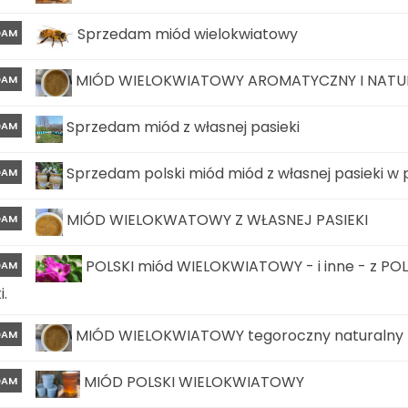
Sprzedam miód wielokwiatowy
DAM
MIÓD WIELOKWIATOWY AROMATYCZNY I NATURA
DAM
Sprzedam miód z własnej pasieki
DAM
Sprzedam polski miód miód z własnej pasieki w
DAM
MIÓD WIELOKWATOWY Z WŁASNEJ PASIEKI
DAM
POLSKI miód WIELOKWIATOWY - i inne - z POLS
DAM
i.
MIÓD WIELOKWIATOWY tegoroczny naturalny z 
DAM
MIÓD POLSKI WIELOKWIATOWY
DAM