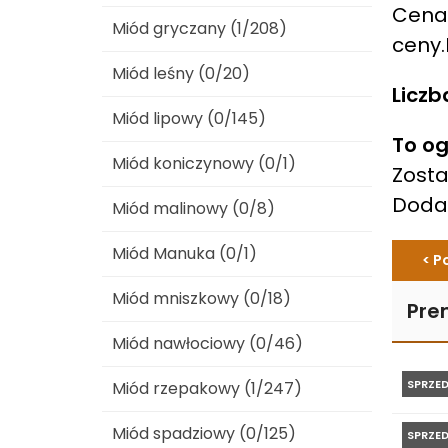
Cena 
Miód gryczany (1/208)
ceny.
Miód leśny (0/20)
Liczb
Miód lipowy (0/145)
To og
Miód koniczynowy (0/1)
Zosta
Dod
Miód malinowy (0/8)
Miód Manuka (0/1)
< P
Miód mniszkowy (0/18)
Pre
Miód nawłociowy (0/46)
SPRZE
Miód rzepakowy (1/247)
Miód spadziowy (0/125)
SPRZE