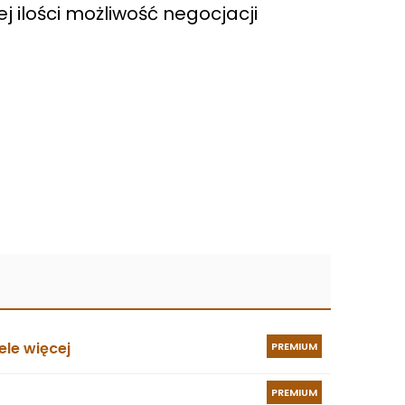
j ilości możliwość negocjacji
le więcej
PREMIUM
PREMIUM