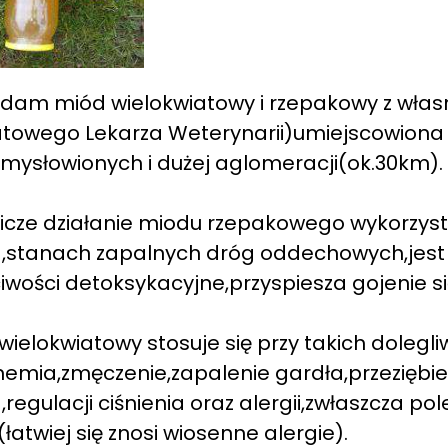
dam miód wielokwiatowy i rzepakowy z włas
towego Lekarza Weterynarii)umiejscowiona 
mysłowionych i dużej aglomeracji(ok.30km).
icze działanie miodu rzepakowego wykorzystu
,stanach zapalnych dróg oddechowych,jest
iwości detoksykacyjne,przyspiesza gojenie si
wielokwiatowy stosuje się przy takich dolegl
nemia,zmęczenie,zapalenie gardła,przeziębi
,regulacji ciśnienia oraz alergii,zwłaszcza 
n(łatwiej się znosi wiosenne alergie).