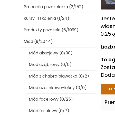
Praca dla pszczelarza (2/152)
Jeste
Kursy i szkolenia (1/24)
własn
Produkty pszczele (6/1099)
0,25k
Miód (9/2044)
Liczb
Miód akacjowy (0/90)
To og
Miód cząbrowy (0/0)
Zosta
Dod
Miód z chabra bławatka (0/2)
Miód czosnkowo-leśny (0/0)
< P
Miód faceliowy (0/25)
Pre
Miód fasolowy (0/7)