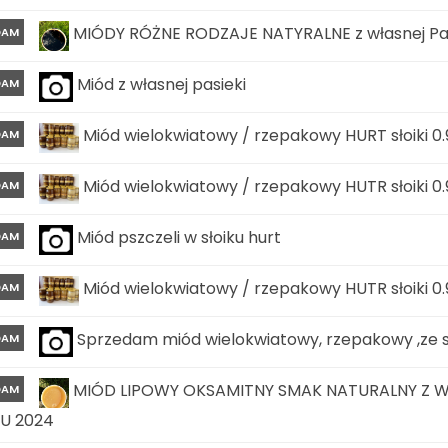
MIÓDY RÓŻNE RODZAJE NATYRALNE z własnej Pas
DAM
Miód z własnej pasieki
DAM
Miód wielokwiatowy / rzepakowy HURT słoiki 0.
DAM
Miód wielokwiatowy / rzepakowy HUTR słoiki 0.
DAM
Miód pszczeli w słoiku hurt
DAM
Miód wielokwiatowy / rzepakowy HUTR słoiki 0.
DAM
Sprzedam miód wielokwiatowy, rzepakowy ,ze sp
DAM
MIÓD LIPOWY OKSAMITNY SMAK NATURALNY Z W
DAM
U 2024