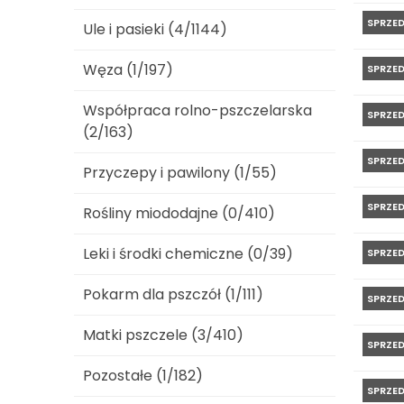
SPRZE
Ule i pasieki (4/1144)
Węza (1/197)
SPRZE
Współpraca rolno-pszczelarska
SPRZE
(2/163)
SPRZE
Przyczepy i pawilony (1/55)
SPRZE
Rośliny miododajne (0/410)
Leki i środki chemiczne (0/39)
SPRZE
Pokarm dla pszczół (1/111)
SPRZE
Matki pszczele (3/410)
SPRZE
Pozostałe (1/182)
SPRZE