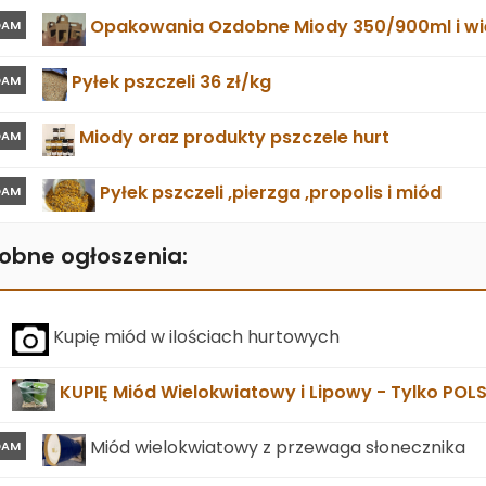
Opakowania Ozdobne Miody 350/900ml i wie
DAM
Pyłek pszczeli 36 zł/kg
DAM
Miody oraz produkty pszczele hurt
DAM
Pyłek pszczeli ,pierzga ,propolis i miód
DAM
obne ogłoszenia:
Kupię miód w ilościach hurtowych
KUPIĘ Miód Wielokwiatowy i Lipowy - Tylko POL
Miód wielokwiatowy z przewaga słonecznika
DAM