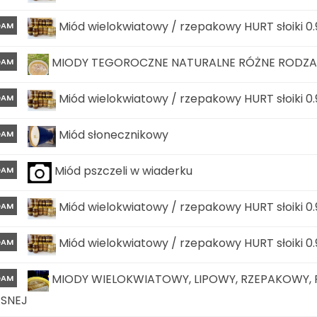
Miód wielokwiatowy / rzepakowy HURT słoiki 0.
DAM
MIODY TEGOROCZNE NATURALNE RÓŻNE RODZAJ
DAM
Miód wielokwiatowy / rzepakowy HURT słoiki 0.
DAM
Miód słonecznikowy
DAM
Miód pszczeli w wiaderku
DAM
Miód wielokwiatowy / rzepakowy HURT słoiki 0.
DAM
Miód wielokwiatowy / rzepakowy HURT słoiki 0.
DAM
MIODY WIELOKWIATOWY, LIPOWY, RZEPAKOWY,
DAM
ASNEJ