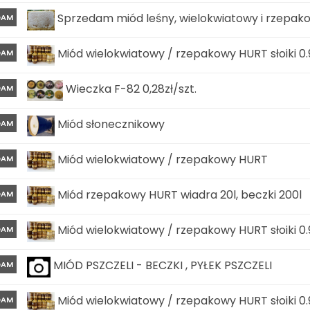
Sprzedam miód leśny, wielokwiatowy i rzepako
DAM
Miód wielokwiatowy / rzepakowy HURT słoiki 0.
DAM
Wieczka F-82 0,28zł/szt.
DAM
Miód słonecznikowy
DAM
Miód wielokwiatowy / rzepakowy HURT
DAM
Miód rzepakowy HURT wiadra 20l, beczki 200l
DAM
Miód wielokwiatowy / rzepakowy HURT słoiki 0.
DAM
MIÓD PSZCZELI - BECZKI , PYŁEK PSZCZELI
DAM
Miód wielokwiatowy / rzepakowy HURT słoiki 0.
DAM