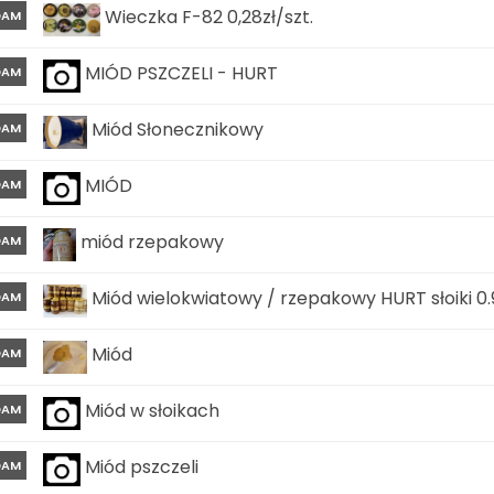
Wieczka F-82 0,28zł/szt.
DAM
MIÓD PSZCZELI - HURT
DAM
Miód Słonecznikowy
DAM
MIÓD
DAM
miód rzepakowy
DAM
Miód wielokwiatowy / rzepakowy HURT słoiki 0.9
DAM
Miód
DAM
Miód w słoikach
DAM
Miód pszczeli
DAM