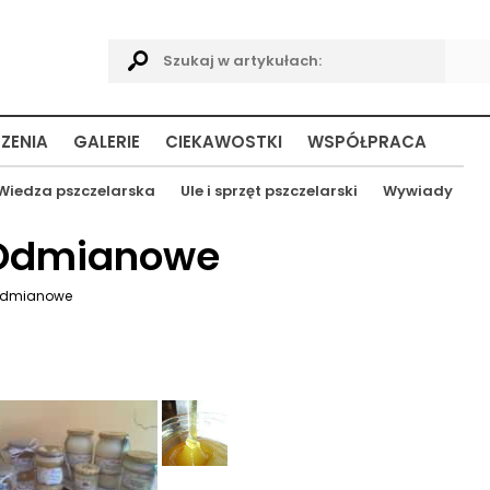
ZENIA
GALERIE
CIEKAWOSTKI
WSPÓŁPRACA
Wiedza pszczelarska
Ule i sprzęt pszczelarski
Wywiady
 Odmianowe
Odmianowe