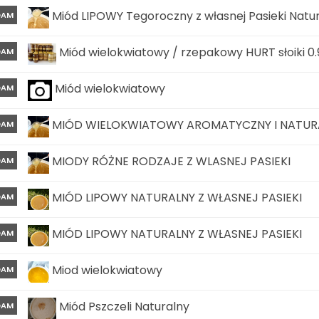
Miód LIPOWY Tegoroczny z własnej Pasieki Natu
DAM
Miód wielokwiatowy / rzepakowy HURT słoiki 0.
DAM
Miód wielokwiatowy
DAM
MIÓD WIELOKWIATOWY AROMATYCZNY I NATURAL
DAM
MIODY RÓŻNE RODZAJE Z WLASNEJ PASIEKI
DAM
MIÓD LIPOWY NATURALNY Z WŁASNEJ PASIEKI
DAM
MIÓD LIPOWY NATURALNY Z WŁASNEJ PASIEKI
DAM
Miod wielokwiatowy
DAM
Miód Pszczeli Naturalny
DAM