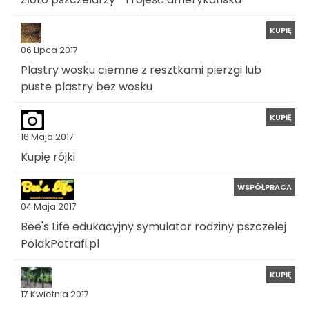
KUPIĘ
06 Lipca 2017
Plastry wosku ciemne z resztkami pierzgi lub
puste plastry bez wosku
KUPIĘ
16 Maja 2017
Kupię rójki
WSPÓŁPRACA
04 Maja 2017
Bee's Life edukacyjny symulator rodziny pszczelej
PolakPotrafi.pl
KUPIĘ
17 Kwietnia 2017