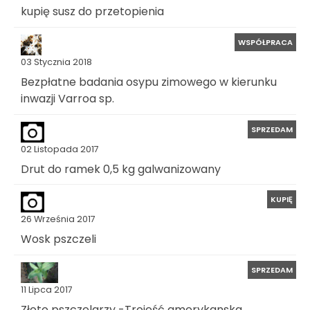
kupię susz do przetopienia
WSPÓŁPRACA
03 Stycznia 2018
Bezpłatne badania osypu zimowego w kierunku
inwazji Varroa sp.
SPRZEDAM
02 Listopada 2017
Drut do ramek 0,5 kg galwanizowany
KUPIĘ
26 Września 2017
Wosk pszczeli
SPRZEDAM
11 Lipca 2017
Złoto pszczelarzy -Trojeść amerykanska