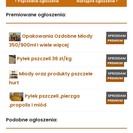
< Poprzednie ogłoszenie
Następne ogłoszenie >
Premiowane ogłoszenia:
Opakowania Ozdobne Miody
SPRZEDAM
PREMIUM
350/900ml i wiele więcej
Pyłek pszczeli 36 zł/kg
SPRZEDAM
PREMIUM
Miody oraz produkty pszczele
SPRZEDAM
PREMIUM
hurt
Pyłek pszczeli ,pierzga
SPRZEDAM
PREMIUM
,propolis i miód
Podobne ogłoszenia: