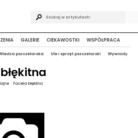
ZENIA
GALERIE
CIEKAWOSTKI
WSPÓŁPRACA
Wiedza pszczelarska
Ule i sprzęt pszczelarski
Wywiady
 błękitna
dajne
Facelia błękitna