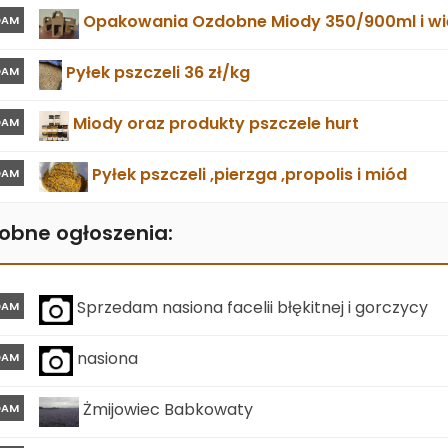
Opakowania Ozdobne Miody 350/900ml i wie
DAM
Pyłek pszczeli 36 zł/kg
DAM
Miody oraz produkty pszczele hurt
DAM
Pyłek pszczeli ,pierzga ,propolis i miód
DAM
obne ogłoszenia:
Sprzedam nasiona facelii błękitnej i gorczycy
DAM
nasiona
DAM
Żmijowiec Babkowaty
DAM