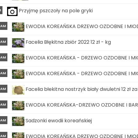
Przyjmę pszczoły na pole gryki
M
EWODIA KOREAŃSKA DRZEWO OZDOBNE I MI
DAM
Facelia Błękitna zbiór 2022 12 zł - kg
DAM
EWODIA KOREAŃSKA - DRZEWO OZDOBNE I M
DAM
EWODIA KOREAŃSKA - DRZEWO OZDOBNE I M
DAM
Facelia błekitna nostrzyk biały dwuletni 12 zł za
DAM
EWODIA KOREAŃSKA-DRZEWO OZDOBNE I BA
DAM
Sadzonki ewodii koreańskiej
DAM
EWODIA KOREAŃSKA DRZEWO OZDOBNE I MI
DAM