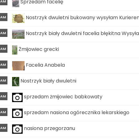
Sprzedam facelię
DAM
Nostrzyk dwuletni bukowany wysyłam Kuriere
DAM
Nostrzyk biały dwuletni facelia błękitna Wysy
DAM
Żmijowiec grecki
DAM
Facelia Anabela
DAM
Nostrzyk biały dwuletni
DAM
sprzedam żmijowiec babkowaty
DAM
sprzedam nasiona ogórecznika lekarskiego
DAM
nasiona przegorzanu
DAM