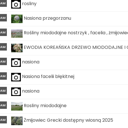
rosliny
DAM
Nasiona przegorzanu
DAM
Rośliny miododajne nostrzyk , facelia , żmijowiec
DAM
EWODIA KOREAŃSKA DRZEWO MIODODAJNE I
DAM
nasiona
DAM
Nasiona facelii błękitnej
DAM
nasiona
DAM
Rosliny miododajne
DAM
Żmijowiec Grecki dostępny wiosną 2025
DAM