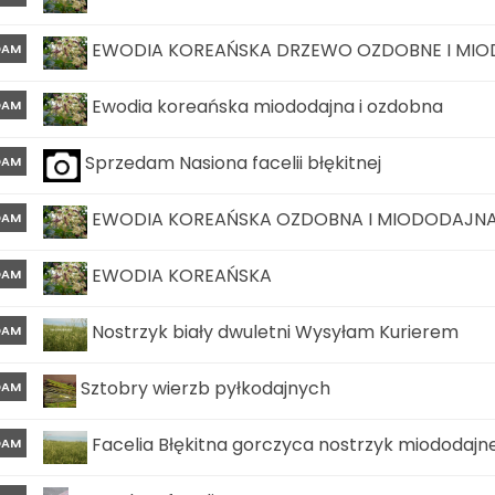
EWODIA KOREAŃSKA DRZEWO OZDOBNE I MI
DAM
Ewodia koreańska miododajna i ozdobna
DAM
Sprzedam Nasiona facelii błękitnej
DAM
EWODIA KOREAŃSKA OZDOBNA I MIODODAJN
DAM
EWODIA KOREAŃSKA
DAM
Nostrzyk biały dwuletni Wysyłam Kurierem
DAM
Sztobry wierzb pyłkodajnych
DAM
Facelia Błękitna gorczyca nostrzyk miododajn
DAM