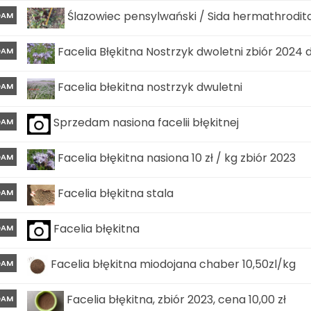
Ślazowiec pensylwański / Sida hermathrodit
DAM
Facelia Błękitna Nostrzyk dwoletni zbiór 2024
DAM
Facelia błekitna nostrzyk dwuletni
DAM
Sprzedam nasiona facelii błękitnej
DAM
Facelia błękitna nasiona 10 zł / kg zbiór 2023
DAM
Facelia błękitna stala
DAM
Facelia błękitna
DAM
Facelia błękitna miodojana chaber 10,50zl/kg
DAM
Facelia błękitna, zbiór 2023, cena 10,00 zł
DAM