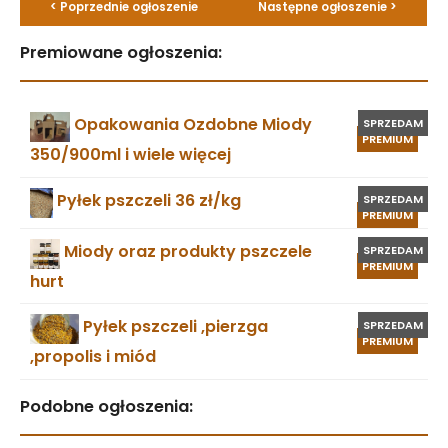
< Poprzednie ogłoszenie
Następne ogłoszenie >
Premiowane ogłoszenia:
Opakowania Ozdobne Miody
SPRZEDAM
PREMIUM
350/900ml i wiele więcej
Pyłek pszczeli 36 zł/kg
SPRZEDAM
PREMIUM
Miody oraz produkty pszczele
SPRZEDAM
PREMIUM
hurt
Pyłek pszczeli ,pierzga
SPRZEDAM
PREMIUM
,propolis i miód
Podobne ogłoszenia: