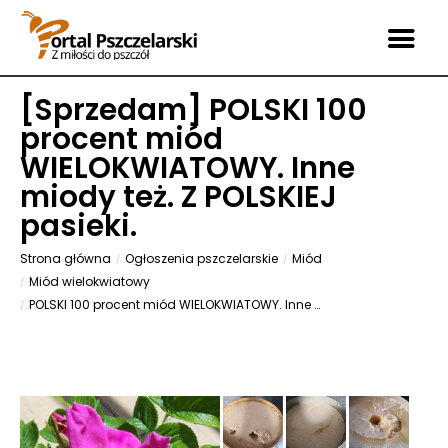
[
Sprzedam
] POLSKI 100
procent miód
WIELOKWIATOWY. Inne
miody też. Z POLSKIEJ
pasieki.
Strona główna
Ogłoszenia pszczelarskie
Miód
Miód wielokwiatowy
POLSKI 100 procent miód WIELOKWIATOWY. Inne miody też. Z POLSKIEJ pasieki.