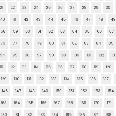
21
22
23
24
25
26
27
28
29
30
40
41
42
43
44
45
46
47
48
49
58
59
60
61
62
63
64
65
66
67
76
77
78
79
80
81
82
83
84
85
94
95
96
97
98
99
100
101
102
10
111
112
113
114
115
116
117
118
119
120
129
130
131
132
133
134
135
136
137
146
147
148
149
150
151
152
153
154
163
164
165
166
167
168
169
170
171
180
181
182
183
184
185
186
187
188