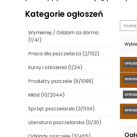
Kategorie ogłoszeń
Wymienię / Oddam za darmo
(1/41)
Wybie
Praca dla pszczelarza (2/152)
SPRZE
Kursy i szkolenia (1/24)
SPRZE
Produkty pszczele (6/1099)
Miód (10/2044)
SPRZE
Sprzęt pszczelarski (3/1134)
SPRZE
Literatura pszczelarska (0/30)
Ogło
Odkłady pszczele (3/455)