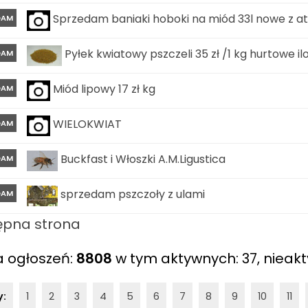
Sprzedam baniaki hoboki na miód 33l nowe z a
DAM
Pyłek kwiatowy pszczeli 35 zł /1 kg hurtowe il
DAM
Miód lipowy 17 zł kg
DAM
WIELOKWIAT
DAM
Buckfast i Włoszki A.M.Ligustica
DAM
sprzedam pszczoły z ulami
DAM
ępna strona
a ogłoszeń:
8808
w tym aktywnych: 37, nieakt
y:
1
2
3
4
5
6
7
8
9
10
11