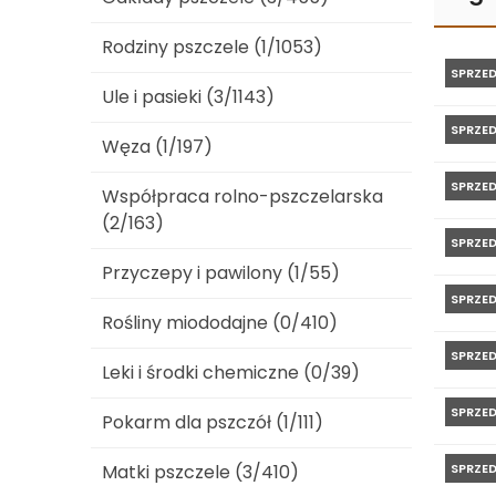
Rodziny pszczele (1/1053)
SPRZE
Ule i pasieki (3/1143)
SPRZE
Węza (1/197)
SPRZE
Współpraca rolno-pszczelarska
(2/163)
SPRZE
Przyczepy i pawilony (1/55)
SPRZE
Rośliny miododajne (0/410)
SPRZE
Leki i środki chemiczne (0/39)
SPRZE
Pokarm dla pszczół (1/111)
Matki pszczele (3/410)
SPRZE