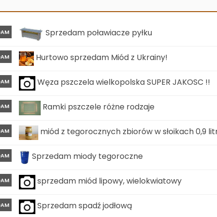
Sprzedam poławiacze pyłku
DAM
Hurtowo sprzedam Miód z Ukrainy!
DAM
Węza pszczela wielkopolska SUPER JAKOSC !!
DAM
Ramki pszczele różne rodzaje
DAM
miód z tegorocznych zbiorów w słoikach 0,9 lit
DAM
Sprzedam miody tegoroczne
DAM
sprzedam miód lipowy, wielokwiatowy
DAM
Sprzedam spadź jodłową
DAM