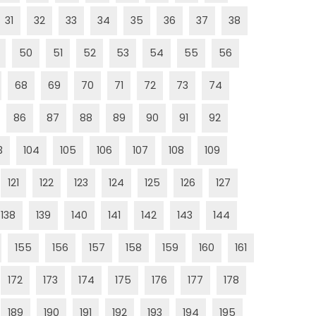
31
32
33
34
35
36
37
38
50
51
52
53
54
55
56
68
69
70
71
72
73
74
86
87
88
89
90
91
92
3
104
105
106
107
108
109
121
122
123
124
125
126
127
138
139
140
141
142
143
144
155
156
157
158
159
160
161
172
173
174
175
176
177
178
189
190
191
192
193
194
195