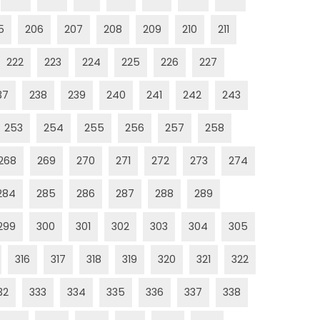
5
206
207
208
209
210
211
222
223
224
225
226
227
37
238
239
240
241
242
243
253
254
255
256
257
258
268
269
270
271
272
273
274
284
285
286
287
288
289
299
300
301
302
303
304
305
316
317
318
319
320
321
322
32
333
334
335
336
337
338