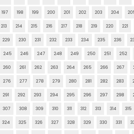
197
198
199
200
201
202
203
204
20
213
214
215
216
217
218
219
220
221
229
230
231
232
233
234
235
236
2
245
246
247
248
249
250
251
252
260
261
262
263
264
265
266
267
276
277
278
279
280
281
282
283
291
292
293
294
295
296
297
298
307
308
309
310
311
312
313
314
315
324
325
326
327
328
329
330
331
3