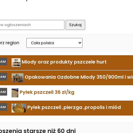
rz region
Miody oraz produkty pszczele hurt
DAM
Opakowania Ozdobne Miody 350/900ml i wie
DAM
Pyłek pszczeli 36 zł/kg
DAM
Pyłek pszczeli ,pierzga ,propolis i miód
DAM
szenia starsze niż 60 dni