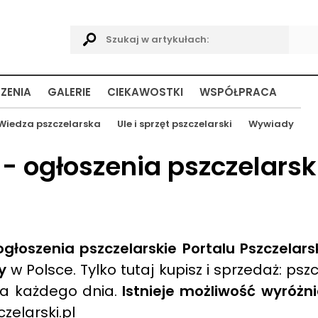
ZENIA
GALERIE
CIEKAWOSTKI
WSPÓŁPRACA
Wiedza pszczelarska
Ule i sprzęt pszczelarski
Wywiady
 - ogłoszenia pszczelarsk
głoszenia pszczelarskie Portalu Pszczelars
y
w Polsce. Tylko tutaj kupisz i sprzedaż: psz
za każdego dnia.
Istnieje możliwość wyróżn
zelarski.pl