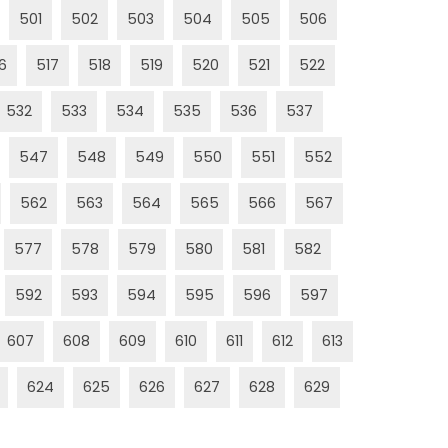
501
502
503
504
505
506
6
517
518
519
520
521
522
532
533
534
535
536
537
547
548
549
550
551
552
562
563
564
565
566
567
577
578
579
580
581
582
592
593
594
595
596
597
607
608
609
610
611
612
613
624
625
626
627
628
629