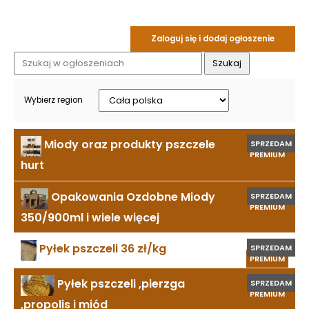
Zaloguj się i dodaj ogłoszenie
Wybierz region
Miody oraz produkty pszczele
SPRZEDAM
PREMIUM
hurt
Opakowania Ozdobne Miody
SPRZEDAM
PREMIUM
350/900ml i wiele więcej
Pyłek pszczeli 36 zł/kg
SPRZEDAM
PREMIUM
Pyłek pszczeli ,pierzga
SPRZEDAM
PREMIUM
,propolis i miód