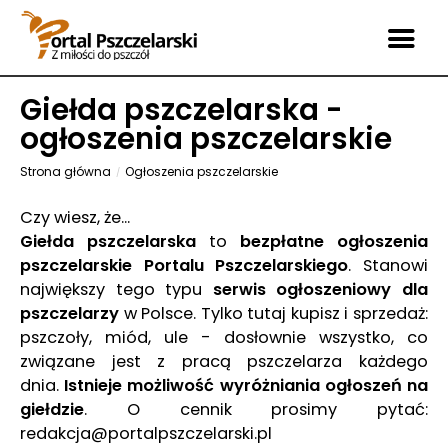
Giełda pszczelarska -
ogłoszenia pszczelarskie
Strona główna
Ogłoszenia pszczelarskie
Czy wiesz, że...
Giełda pszczelarska
to
bezpłatne ogłoszenia
pszczelarskie Portalu Pszczelarskiego
. Stanowi
największy tego typu
serwis ogłoszeniowy dla
pszczelarzy
w Polsce. Tylko tutaj kupisz i sprzedaż:
pszczoły, miód, ule - dosłownie wszystko, co
związane jest z pracą pszczelarza każdego
dnia.
Istnieje możliwość wyróżniania ogłoszeń na
giełdzie
. O cennik prosimy pytać:
redakcja@portalpszczelarski.pl