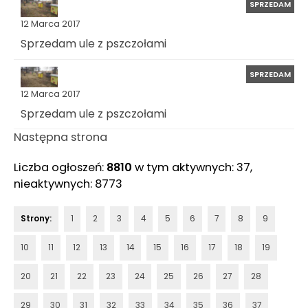
SPRZEDAM
12 Marca 2017
Sprzedam ule z pszczołami
SPRZEDAM
12 Marca 2017
Sprzedam ule z pszczołami
Następna strona
Liczba ogłoszeń:
8810
w tym aktywnych: 37,
nieaktywnych: 8773
Strony:
1
2
3
4
5
6
7
8
9
10
11
12
13
14
15
16
17
18
19
20
21
22
23
24
25
26
27
28
29
30
31
32
33
34
35
36
37