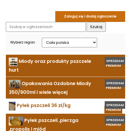
Zaloguj się i dodaj ogłoszenie
Wybierz region
Miody oraz produkty pszczele
SPRZEDAM
PREMIUM
hurt
Opakowania Ozdobne Miody
SPRZEDAM
PREMIUM
350/900ml i wiele więcej
Pyłek pszczeli 36 zł/kg
SPRZEDAM
PREMIUM
Pyłek pszczeli ,pierzga
SPRZEDAM
PREMIUM
,propolis i miód