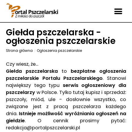
Giełda pszczelarska -
ogłoszenia pszczelarskie
Strona główna
Ogłoszenia pszczelarskie
Czy wiesz, że...
Giełda pszczelarska
to
bezpłatne ogłoszenia
pszczelarskie Portalu Pszczelarskiego
. Stanowi
największy tego typu
serwis ogłoszeniowy dla
pszczelarzy
w Polsce. Tylko tutaj kupisz i sprzedaż:
pszczoły, miód, ule - dosłownie wszystko, co
związane jest z pracą pszczelarza każdego
dnia.
Istnieje możliwość wyróżniania ogłoszeń na
giełdzie
. O cennik prosimy pytać:
redakcja@portalpszczelarski.pl