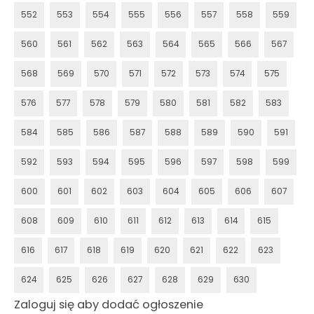
552
553
554
555
556
557
558
559
560
561
562
563
564
565
566
567
568
569
570
571
572
573
574
575
576
577
578
579
580
581
582
583
584
585
586
587
588
589
590
591
592
593
594
595
596
597
598
599
600
601
602
603
604
605
606
607
608
609
610
611
612
613
614
615
616
617
618
619
620
621
622
623
624
625
626
627
628
629
630
Zaloguj się aby dodać ogłoszenie