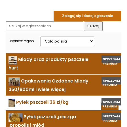
Zaloguj się i dodaj ogłoszenie
Wybierz region
Miody oraz produkty pszczele
SPRZEDAM
PREMIUM
hurt
Opakowania Ozdobne Miody
SPRZEDAM
PREMIUM
350/900ml i wiele więcej
Pyłek pszczeli 36 zł/kg
SPRZEDAM
PREMIUM
Pyłek pszczeli ,pierzga
SPRZEDAM
PREMIUM
,propolis i miód