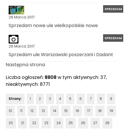
SPRZEDAM
26 Marca 2017
Sprzedam nowe ule wielkopolskie nowe
SPRZEDAM
26 Marca 2017
Sprzedam ule Warszawski poszerzani i Dadant
Następna strona
Liczba ogłoszeń:
8808
w tym aktywnych: 37,
nieaktywnych: 8771
Strony:
1
2
3
4
5
6
7
8
9
10
11
12
13
14
15
16
17
18
19
20
21
22
23
24
25
26
27
28