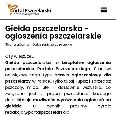
Giełda pszczelarska -
ogłoszenia pszczelarskie
Strona główna
Ogłoszenia pszczelarskie
Czy wiesz, że...
Giełda pszczelarska
to
bezpłatne ogłoszenia
pszczelarskie Portalu Pszczelarskiego
. Stanowi
największy tego typu
serwis ogłoszeniowy dla
pszczelarzy
w Polsce. Tylko tutaj kupisz i sprzedaż:
pszczoły, miód, ule - dosłownie wszystko, co
związane jest z pracą pszczelarza każdego
dnia.
Istnieje możliwość wyróżniania ogłoszeń na
giełdzie
. O cennik prosimy pytać:
redakcja@portalpszczelarski.pl