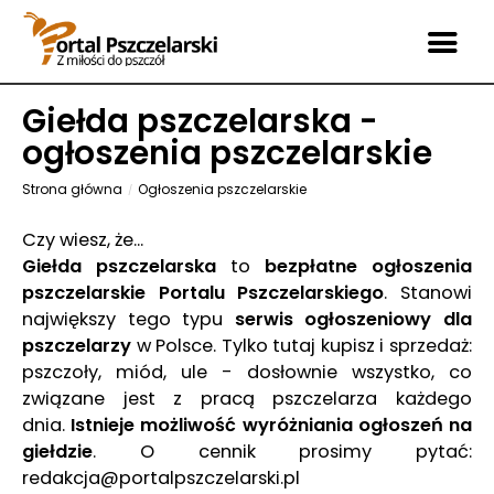
Giełda pszczelarska -
ogłoszenia pszczelarskie
Strona główna
Ogłoszenia pszczelarskie
Czy wiesz, że...
Giełda pszczelarska
to
bezpłatne ogłoszenia
pszczelarskie Portalu Pszczelarskiego
. Stanowi
największy tego typu
serwis ogłoszeniowy dla
pszczelarzy
w Polsce. Tylko tutaj kupisz i sprzedaż:
pszczoły, miód, ule - dosłownie wszystko, co
związane jest z pracą pszczelarza każdego
dnia.
Istnieje możliwość wyróżniania ogłoszeń na
giełdzie
. O cennik prosimy pytać:
redakcja@portalpszczelarski.pl