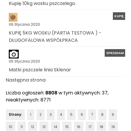
Kupię 10kg wosku pszczelego.
KUPIĘ
06 Stycznia 2020
KUPIĘ 5KG WOSKU (PARTIA TESTOWA ) -
DŁUGOFALOWA WSPÓŁPRACA
SPRZEDAM
05 Stycznia 2020
Matki pszczele linia Sklenar
Następna strona
Liczba ogłoszeń:
8808
w tym aktywnych: 37,
nieaktywnych: 8771
Strony:
1
2
3
4
5
6
7
8
9
10
11
12
13
14
15
16
17
18
19