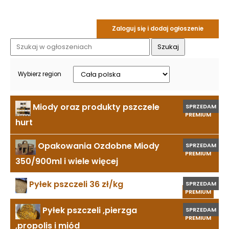
Zaloguj się i dodaj ogłoszenie
Wybierz region
Miody oraz produkty pszczele
SPRZEDAM
PREMIUM
hurt
Opakowania Ozdobne Miody
SPRZEDAM
PREMIUM
350/900ml i wiele więcej
Pyłek pszczeli 36 zł/kg
SPRZEDAM
PREMIUM
Pyłek pszczeli ,pierzga
SPRZEDAM
PREMIUM
,propolis i miód