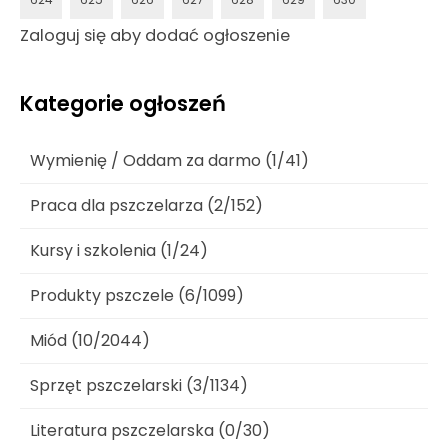
624
625
626
627
628
629
630
Zaloguj się aby dodać ogłoszenie
Kategorie ogłoszeń
Wymienię / Oddam za darmo (1/41)
Praca dla pszczelarza (2/152)
Kursy i szkolenia (1/24)
Produkty pszczele (6/1099)
Miód (10/2044)
Sprzęt pszczelarski (3/1134)
Literatura pszczelarska (0/30)