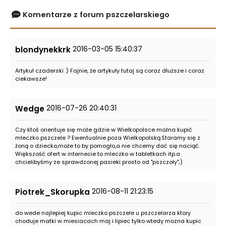
Komentarze z forum pszczelarskiego
2016-03-05 15:40:37
blondynekkrk
Artykuł czaderski :) Fajnie, że artykuły tutaj są coraz dłuższe i coraz
ciekawsze!
2016-07-26 20:40:31
Wedge
Czy ktoś orientuje się może gdzie w Wielkopolsce można kupić
mleczko pszczele ? Ewentualnie poza Wielkopolską.Staramy się z
żoną o dziecko,może to by pomogło,a nie chcemy dać się naciąć.
Większość ofert w internecie to mleczko w tabletkach itp.a
chcielibyśmy ze sprawdzonej pasieki prosto od "pszczoły";)
2016-08-11 21:23:15
Piotrek_Skorupka
do wede najlepiej kupic mleczko pszczele u pszczelarza ktory
choduje matki w miesiacach maj i lipiec tylko wtedy mozna kupic