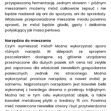
przyspieszoną fermentację. Jednym słowem – późnym
mieszaniem możemy miód całkowicie zepsuć i nie
będzie nadawał się ani do spożycia, ani do sprzedaży.
Właściwie przeprowadzone mieszanie miodu powinno
sprawić, że miód będzie gładki, gęsty i delikatnie
połyskujący jak masa perłowa.
Narzędzia do mieszania
Czym wymieszać miód? Można wykorzystać sporo
różnych narzędzi. W sklepach ze sprzętem
pszczelarskim dostępne są głównie urządzenia
przeznaczone dla dużych pasiek. Ich cena też zwykle
jest zaporowa dla właścicieli niewielkich gospodarstw
pasiecznych. Jednak nic straconego. Można
wykorzystać prostsze narzędzia, a nawet zrobić je
samemu. Najprostszym narzędziem jest kawałek belki
wykonanej z twardego drewna o przekroju trójkątnym.
Można też w tym celu wykorzystać ubijak, a także
kawałek metalowej płytki o średnicy 15 cm. Powinna
mieć nawiercone niewielkie otwory i być przytwierdzona