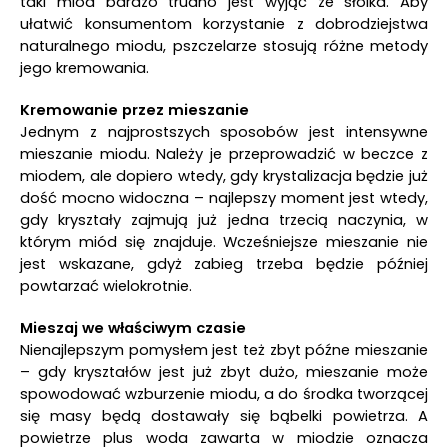
taki miód bardzo trudno jest wyjąć ze słoika. Aby
ułatwić konsumentom korzystanie z dobrodziejstwa
naturalnego miodu, pszczelarze stosują różne metody
jego kremowania.
Kremowanie przez mieszanie
Jednym z najprostszych sposobów jest intensywne
mieszanie miodu. Należy je przeprowadzić w beczce z
miodem, ale dopiero wtedy, gdy krystalizacja będzie już
dość mocno widoczna – najlepszy moment jest wtedy,
gdy kryształy zajmują już jedna trzecią naczynia, w
którym miód się znajduje. Wcześniejsze mieszanie nie
jest wskazane, gdyż zabieg trzeba będzie później
powtarzać wielokrotnie.
Mieszaj we właściwym czasie
Nienajlepszym pomysłem jest też zbyt późne mieszanie
– gdy kryształów jest już zbyt dużo, mieszanie może
spowodować wzburzenie miodu, a do środka tworzącej
się masy będą dostawały się bąbelki powietrza. A
powietrze plus woda zawarta w miodzie oznacza