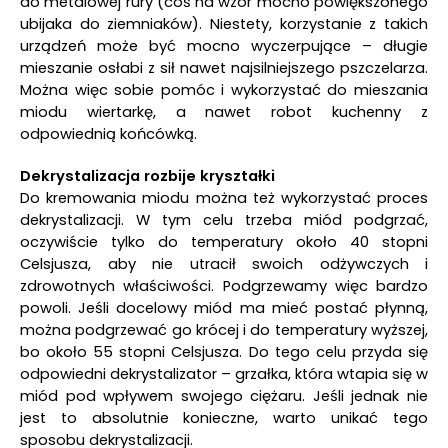
do metalowej rury (coś na wzór mocno powiększonego
ubijaka do ziemniaków). Niestety, korzystanie z takich
urządzeń może być mocno wyczerpujące – długie
mieszanie osłabi z sił nawet najsilniejszego pszczelarza.
Można więc sobie pomóc i wykorzystać do mieszania
miodu wiertarkę, a nawet robot kuchenny z
odpowiednią końcówką.
Dekrystalizacja rozbije kryształki
Do kremowania miodu można też wykorzystać proces
dekrystalizacji. W tym celu trzeba miód podgrzać,
oczywiście tylko do temperatury około 40 stopni
Celsjusza, aby nie utracił swoich odżywczych i
zdrowotnych właściwości. Podgrzewamy więc bardzo
powoli. Jeśli docelowy miód ma mieć postać płynną,
można podgrzewać go krócej i do temperatury wyższej,
bo około 55 stopni Celsjusza. Do tego celu przyda się
odpowiedni dekrystalizator – grzałka, która wtapia się w
miód pod wpływem swojego ciężaru. Jeśli jednak nie
jest to absolutnie konieczne, warto unikać tego
sposobu dekrystalizacji.