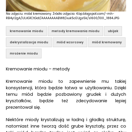
Na zdjęciu: miód kremowany. Źródło zdjęcia: 4.bp.blogspot.com/-mh-
RB4yI2gA/ULilG1CtGdI/AAAAAAAABW8/xuk5cEUgs5k/s1600/100_1884.JPG
kremowanie miodu
metody kremowania miodu
ubijak
dekrystalizacja miodu
miód wzorcowy
miód kremowany
mrożenie miodu
Kremowanie miodu – metody
Kremowanie miodu to zapewnienie mu takiej
konsystencji, która będzie łatwa w użytkowaniu. Dzięki
temu miód będzie pozbawiony grudek i dużych
kryształków, będzie też zdecydowanie lepiej
prezentował się.
Niektóre miody krystalizują w ładną i gładką strukturę,
natomiast inne tworzą dość grube kryształy, przez co