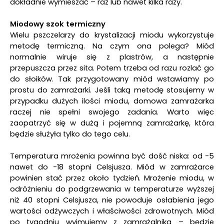
dokładnie wymieszać – raz lub nawet kilka razy.
Miodowy szok termiczny
Wielu pszczelarzy do krystalizacji miodu wykorzystuje
metodę termiczną. Na czym ona polega? Miód
normalnie wiruje się z plastrów, a następnie
przepuszcza przez sita. Potem trzeba od razu rozlać go
do słoików. Tak przygotowany miód wstawiamy po
prostu do zamrażarki. Jeśli taką metodę stosujemy w
przypadku dużych ilości miodu, domowa zamrażarka
raczej nie spełni swojego zadania. Warto więc
zaopatrzyć się w dużą i pojemną zamrażarkę, która
będzie służyła tylko do tego celu.
Temperatura mrożenia powinna być dość niska: od -5
nawet do -18 stopni Celsjusza. Miód w zamrażarce
powinien stać przez około tydzień. Mrożenie miodu, w
odróżnieniu do podgrzewania w temperaturze wyższej
niż 40 stopni Celsjusza, nie powoduje osłabienia jego
wartości odżywczych i właściwości zdrowotnych. Miód
po tygodniu wyjmujemy z zamrażalnika – będzie