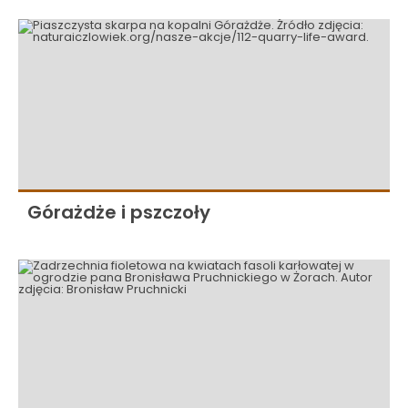
Górażdże i pszczoły