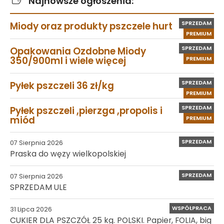
Najnowsze ogłoszenia:
SPRZEDAM
Miody oraz produkty pszczele hurt
PREMIUM
SPRZEDAM
Opakowania Ozdobne Miody
350/900ml i wiele więcej
PREMIUM
SPRZEDAM
Pyłek pszczeli 36 zł/kg
PREMIUM
SPRZEDAM
Pyłek pszczeli ,pierzga ,propolis i
miód
PREMIUM
SPRZEDAM
07 Sierpnia 2026
Praska do węzy wielkopolskiej
SPRZEDAM
07 Sierpnia 2026
SPRZEDAM ULE
WSPÓŁPRACA
31 Lipca 2026
CUKIER DLA PSZCZÓŁ 25 kg. POLSKI. Papier, FOLIA, big